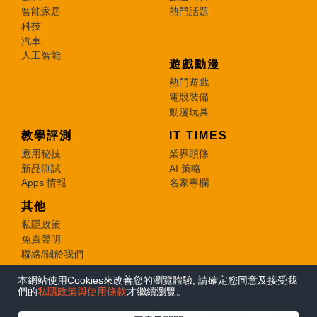
智能家居
熱門話題
科技
汽車
人工智能
遊戲動漫
熱門遊戲
電競裝備
動漫玩具
教學評測
IT TIMES
應用秘技
業界頭條
新品測試
AI 策略
Apps 情報
名家專欄
其他
私隱政策
免責聲明
聯絡/關於我們
本網站使用Cookies來改善您的瀏覽體驗, 請確定您同意及接受我
© 2026 e-zone. All Rights Reserved.
們的
私隱政策與使用條款
才繼續瀏覽。
在Google