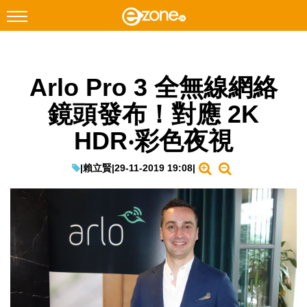
搜尋
Arlo Pro 3 全無線網絡
Facebook
Instagram
鏡頭發布！對應 2K
科技焦點
HDR‧彩色夜視
網絡生活
遊戲動漫
|
賴立賢
|
29-11-2019 19:08
|
教學評測
EduTech
IT Times
生成式AI與雲端應用
Enterprise Digital Transformation