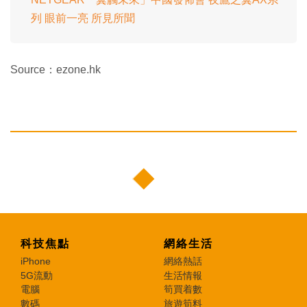
列 眼前一亮 所見所聞
Source：ezone.hk
科技焦點
網絡生活
iPhone
網絡熱話
5G流動
生活情報
電腦
筍買着數
數碼
旅遊筍料