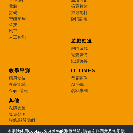
5G流動
生活情報
電腦
筍買着數
數碼
旅遊筍料
智能家居
熱門話題
科技
汽車
人工智能
遊戲動漫
熱門遊戲
電競裝備
動漫玩具
教學評測
IT TIMES
應用秘技
業界頭條
新品測試
AI 策略
Apps 情報
名家專欄
其他
私隱政策
免責聲明
聯絡/關於我們
本網站使用Cookies來改善您的瀏覽體驗, 請確定您同意及接受我
© 2026 e-zone. All Rights Reserved.