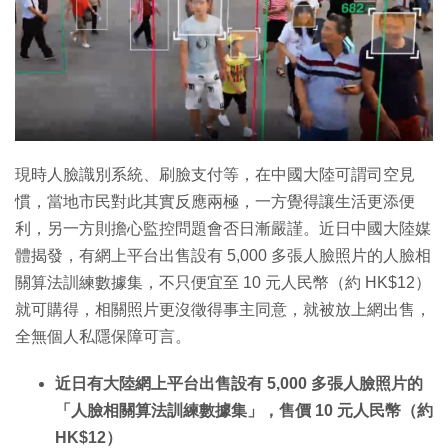
現時人臉識別系統、刷臉支付等，在中國大陸可謂司空見
慣，當地市民對此其實反應兩極，一方覺得讓生活更添便
利，另一方則擔心監控問題會否日漸嚴謹。近日中國大陸媒
體揭發，有網上平台出售設有 5,000 多張人臉照片的人臉相
關算法訓練數據集，不只便宜至 10 元人民幣（約 HK$12）
就可購得，相關照片更沒徵得事主同意，就被放上網出售，
全無個人私隱保障可言。
近日有大陸網上平台出售設有 5,000 多張人臉照片的
「人臉相關算法訓練數據集」，售價 10 元人民幣（約
HK$12）