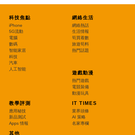
科技焦點
網絡生活
iPhone
網絡熱話
5G流動
生活情報
電腦
筍買着數
數碼
旅遊筍料
智能家居
熱門話題
科技
汽車
人工智能
遊戲動漫
熱門遊戲
電競裝備
動漫玩具
教學評測
IT TIMES
應用秘技
業界頭條
新品測試
AI 策略
Apps 情報
名家專欄
其他