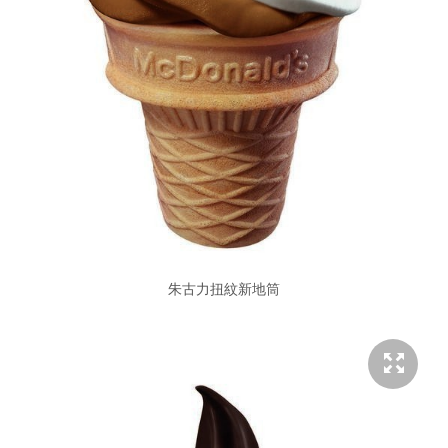
朱古力扭紋新地筒