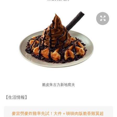
脆皮朱古力新地窩夫
【生活情報】
麥當勞麥炸雞率先試！大件＋啖啖肉版脆香雞翼超