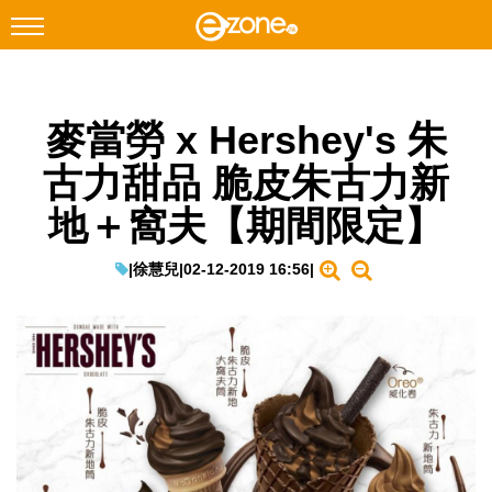
搜尋
麥當勞 x Hershey's 朱
Facebook
Instagram
古力甜品 脆皮朱古力新
科技焦點
地＋窩夫【期間限定】
網絡生活
遊戲動漫
|
徐慧兒
|
02-12-2019 16:56
|
教學評測
EduTech
IT Times
生成式AI與雲端應用
Enterprise Digital Transformation