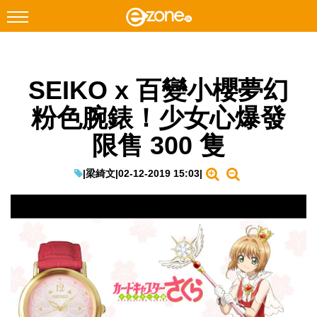
搜尋
SEIKO x 百變小櫻夢幻
Facebook
Instagram
粉色腕錶！少女心爆發
科技焦點
限售 300 隻
網絡生活
遊戲動漫
|
梁綺文
|
02-12-2019 15:03
|
教學評測
EduTech
IT Times
生成式AI與雲端應用
Enterprise Digital Transformation