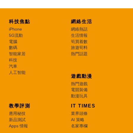
科技焦點
網絡生活
iPhone
網絡熱話
5G流動
生活情報
電腦
筍買着數
數碼
旅遊筍料
智能家居
熱門話題
科技
汽車
人工智能
遊戲動漫
熱門遊戲
電競裝備
動漫玩具
教學評測
IT TIMES
應用秘技
業界頭條
新品測試
AI 策略
Apps 情報
名家專欄