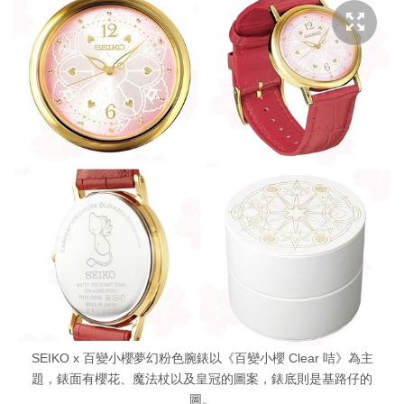
SEIKO x 百變小櫻夢幻粉色腕錶以《百變小櫻 Clear 咭》為主
題，錶面有櫻花、魔法杖以及皇冠的圖案，錶底則是基路仔的
圖。