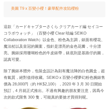
美圖 T9 x 百變小櫻！豪華配件攻陷櫻粉
這款「カードキャプターさくら クリアカード編 セイコー
コラボウォッチ」（百變小櫻 Clear 咭編 SEIKO
Collaboration Watch）以金色、粉色為主調，錶面有櫻花、
魔法杖以及皇冠的圖案，指針是漂亮的金色花瓣，十分漂
亮。腕錶採用珊瑚粉色的牛皮錶帶，錶底則是基路仔的圖，
認真可愛。
除了腕錶本體外，包裝盒設計為刻有魔法陣的白色圓盒，超
有氣質，絕對值得收藏。SEIKO x 百變小櫻夢幻粉色腕錶售
價為 28,000円（約 HK$2,100），2020 年 3 月 30 日開始
預訂，4 月就正式推出。不過有興趣的朋友要注意，因爲今
次的款式限售 300 隻，可能真的要搶才買得到呢。