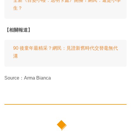
全新《百變小櫻：透明卡篇》開播！網民：還是小學
生？
【相關報道】
90 後童年最精采？網民：見證新舊時代交替毫無代
溝
Source：Arma Bianca