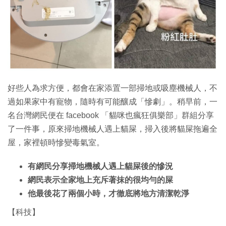
特集
好些人為求方便，都會在家添置一部掃地或吸塵機械人，不
過如果家中有寵物，隨時有可能釀成「慘劇」。稍早前，一
名台灣網民便在 facebook 「貓咪也瘋狂俱樂部」群組分享
了一件事，原來掃地機械人遇上貓屎，掃入後將貓屎拖遍全
屋，家裡頓時慘變毒氣室。
有網民分享掃地機械人遇上貓屎後的慘況
網民表示全家地上充斥著抹的很均勻的屎
他最後花了兩個小時，才徹底將地方清潔乾淨
【科技】