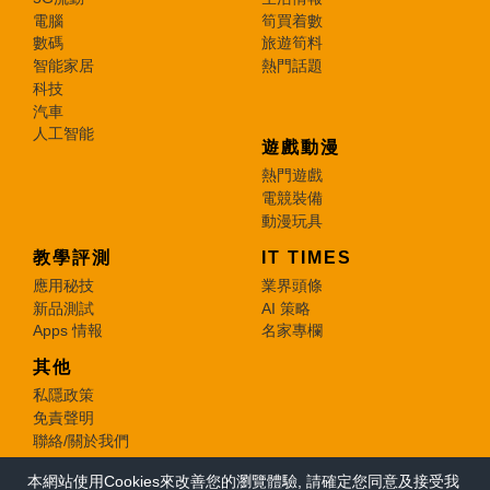
電腦
筍買着數
數碼
旅遊筍料
智能家居
熱門話題
科技
汽車
人工智能
遊戲動漫
熱門遊戲
電競裝備
動漫玩具
教學評測
IT TIMES
應用秘技
業界頭條
新品測試
AI 策略
Apps 情報
名家專欄
其他
私隱政策
免責聲明
聯絡/關於我們
本網站使用Cookies來改善您的瀏覽體驗, 請確定您同意及接受我
© 2026 e-zone. All Rights Reserved.