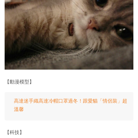
【動漫模型】
高達迷手織高達冷帽口罩過冬！跟愛貓「情侶裝」超
溫馨
【科技】