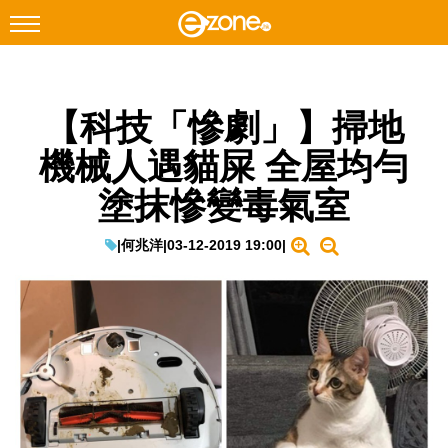
搜尋
【科技「慘劇」】掃地
Facebook
Instagram
機械人遇貓屎 全屋均勻
科技焦點
塗抹慘變毒氣室
網絡生活
遊戲動漫
|
何兆洋
|
03-12-2019 19:00
|
教學評測
EduTech
IT Times
生成式AI與雲端應用
Enterprise Digital Transformation