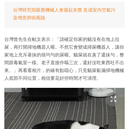
台灣研究指吸塵機械人會揚起灰塵 造成室內空氣污
染增患肺病風險
台灣曾先生在帖文表示：「請確定你家的貓沒有在地上拉
屎，再打開掃地機器人喔。不然它會變成掃屎機器人，讓你
家地上充斥著抹的很均勻的屎喔。貓屎就在臭了還抹勻，整
間跟毒氣室一樣。老子直接作嘔三次，還好沒吃東西吐不出
來。」再看看相片，的確有點噁心，只見貓屎黏滿掃地機械
人底部不同位置，相信要花好些時間才可清理。