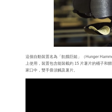
這個自動裝置名為「飢餓巨鎚」（Hunger Hamm
上使用，裝置包含能裝載約 15 片薯片的桶子
家口中，雙手毋須觸及薯片。