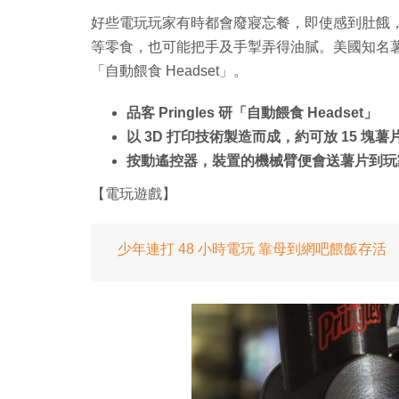
好些電玩玩家有時都會廢寢忘餐，即使感到肚餓
等零食，也可能把手及手掣弄得油膩。美國知名薯片
「自動餵食 Headset」。
品客 Pringles 研「自動餵食 Headset」
以 3D 打印技術製造而成，約可放 15 塊薯
按動遙控器，裝置的機械臂便會送薯片到玩
【電玩遊戲】
少年連打 48 小時電玩 靠母到網吧餵飯存活