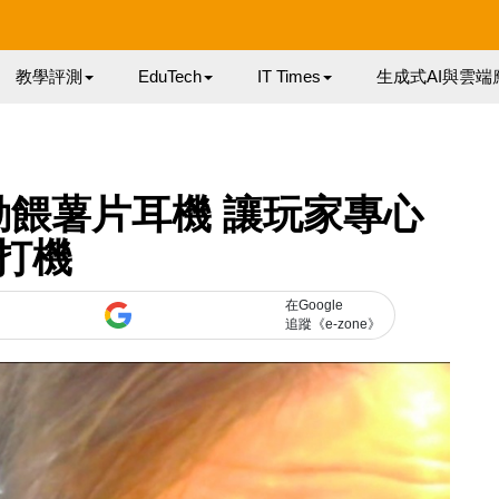
教學評測
EduTech
IT Times
生成式AI與雲端
研自動餵薯片耳機 讓玩家專心
打機
在Google
追蹤《e-zone》