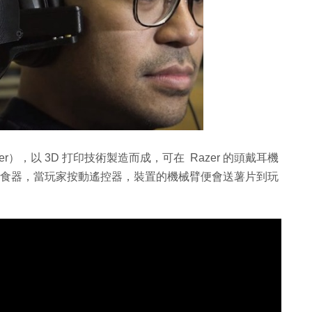
er），以 3D 打印技術製造而成，可在 Razer 的頭戴耳機
和餵食器，當玩家按動遙控器，裝置的機械臂便會送薯片到玩