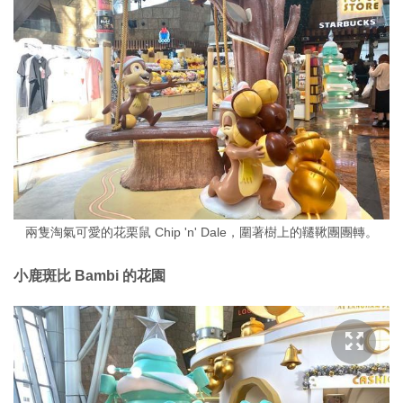
兩隻淘氣可愛的花栗鼠 Chip 'n' Dale，圍著樹上的韆鞦團團轉。
小鹿斑比 Bambi 的花園