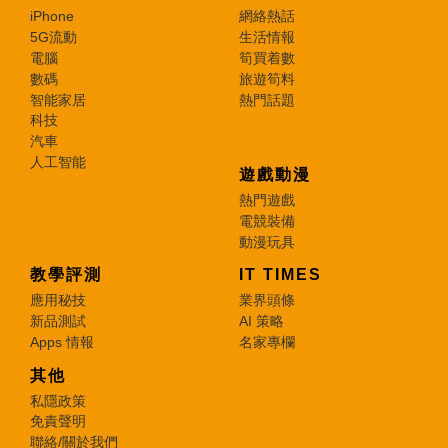
iPhone
網絡熱話
5G流動
生活情報
電腦
筍買着數
數碼
旅遊筍料
智能家居
熱門話題
科技
汽車
人工智能
遊戲動漫
熱門遊戲
電競裝備
動漫玩具
教學評測
IT TIMES
應用秘技
業界頭條
新品測試
AI 策略
Apps 情報
名家專欄
其他
私隱政策
免責聲明
聯絡/關於我們