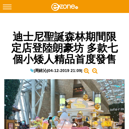
搜尋
迪士尼聖誕森林期間限
Facebook
Instagram
定店登陸朗豪坊 多款七
科技焦點
個小矮人精品首度發售
網絡生活
遊戲動漫
|
周銥沁
|
04-12-2019 21:09
|
教學評測
EduTech
IT Times
生成式AI與雲端應用
Enterprise Digital Transformation