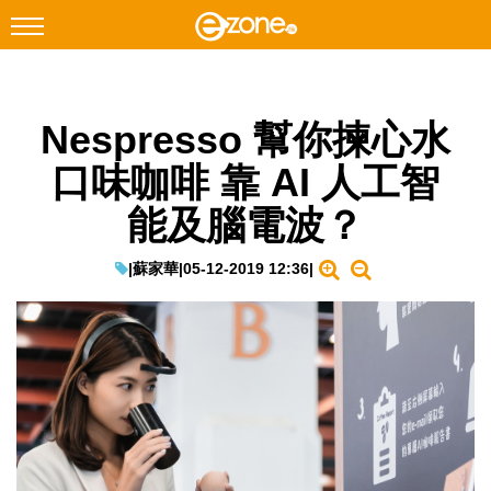
搜尋
Nespresso 幫你揀心水
Facebook
Instagram
口味咖啡 靠 AI 人工智
科技焦點
能及腦電波？
網絡生活
遊戲動漫
|
蘇家華
|
05-12-2019 12:36
|
教學評測
EduTech
IT Times
生成式AI與雲端應用
Enterprise Digital Transformation