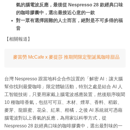
氣的腦電波反應，最後從 Nespresso 28 款經典口味
的咖啡膠囊中，選出最接近心意的一款
對一眾有選擇困難的人士而言，絕對是不可多得的福
音
【相關報道】
麥當勞 McCafe x 麥提莎 推期間限定聖誕風咖啡甜品
台灣 Nespresso 跟當地科企合作設置的「解密 AI：讓大腦
幫你找到最愛咖啡」限定體驗活動，特別之處是結合 AI 人
工智能技術，只要用家戴上腦電波感應裝置，然後順序嗅聞
10 種咖啡香氣，包括可可豆、木材、煙草、香料、稻穀、
麥芽、龍眼蜜、花朵、紅果、柑橘，之後 AI 系統就可憑藉
腦電波對以上香氣的反應，為用家以科學方式，從
Nespresso 28 款經典口味的咖啡膠囊中，選出最對味的一