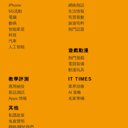
iPhone
網絡熱話
5G流動
生活情報
電腦
筍買着數
數碼
旅遊筍料
智能家居
熱門話題
科技
汽車
人工智能
遊戲動漫
熱門遊戲
電競裝備
動漫玩具
教學評測
IT TIMES
應用秘技
業界頭條
新品測試
AI 策略
Apps 情報
名家專欄
其他
私隱政策
免責聲明
聯絡/關於我們