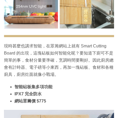
特集
現時甚麼也講求智能，在眾籌網站上就有 Smart Cutting
Board 的出現，這塊砧板如何智能化呢？要知道下廚可不是
簡單的事，食材分量要準確，烹調時間要剛好。因此廚房總
會有計時器、電子磅等小東西，再加一塊砧板、食材和各種
廚具，廚房灶面就像小戰場。
智能砧板集多項功能
IPX7 完全防水
網站眾籌價 $775