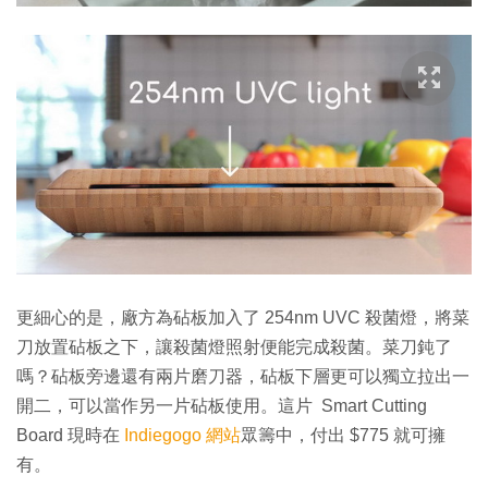
更細心的是，廠方為砧板加入了 254nm UVC 殺菌燈，將菜
刀放置砧板之下，讓殺菌燈照射便能完成殺菌。菜刀鈍了
嗎？砧板旁邊還有兩片磨刀器，砧板下層更可以獨立拉出一
開二，可以當作另一片砧板使用。這片 Smart Cutting
Board 現時在
Indiegogo 網站
眾籌中，付出 $775 就可擁
有。