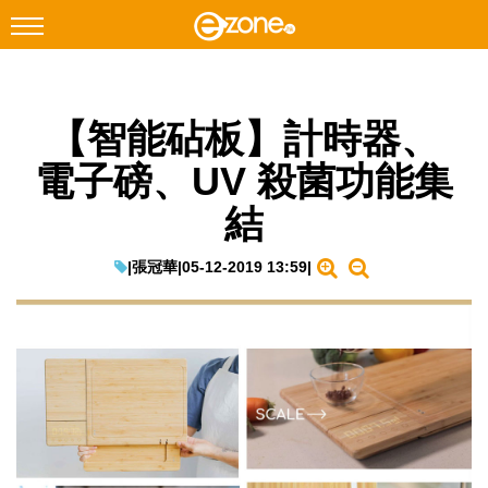
搜尋
【智能砧板】計時器、
Facebook
Instagram
電子磅、UV 殺菌功能集
科技焦點
結
網絡生活
遊戲動漫
|
張冠華
|
05-12-2019 13:59
|
教學評測
EduTech
IT Times
生成式AI與雲端應用
Enterprise Digital Transformation