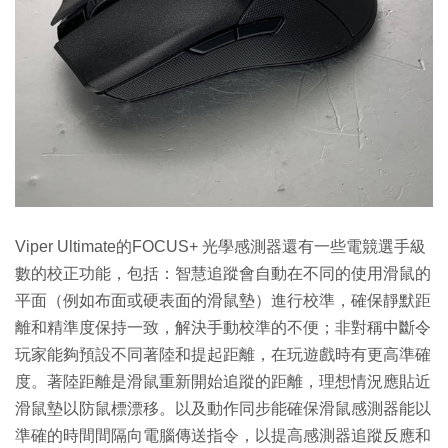
Viper Ultimate的FOCUS+ 光學感測器還有一些電競選手級
數的校正功能，包括：智慧追蹤會自動在不同的使用滑鼠的
平面（例如布面或硬表面的滑鼠墊）進行校準，確保靜默距
離和精準度保持一致，解決手動校準的不便；非對稱中斷令
玩家能夠預設不同著陸和提起距離，在玩遊戲時有更高準確
度。著陸距離是滑鼠重新開始追蹤的距離，理想情況應貼近
滑鼠墊以防鼠標漂移。以及動作同步能確保滑鼠感測器能以
準確的時間間隔向電腦傳送指令，以提高感測器追蹤反應和