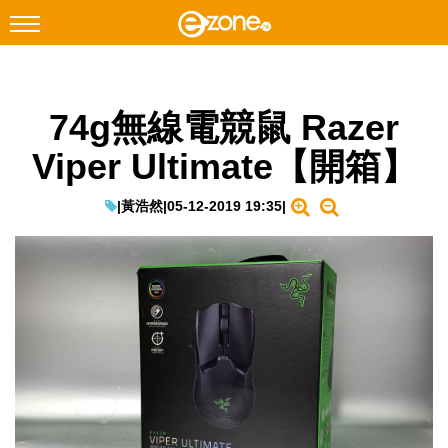
搜尋
74g無線電競鼠 Razer
Facebook
Instagram
Viper Ultimate【開箱】
科技焦點
網絡生活
|
黃浩然
|
05-12-2019 19:35
|
遊戲動漫
教學評測
EduTech
IT Times
生成式AI與雲端應用
Enterprise Digital Transformation