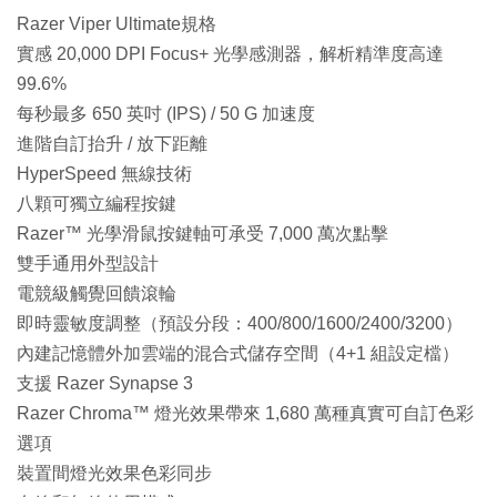
Razer Viper Ultimate規格
實感 20,000 DPI Focus+ 光學感測器，解析精準度高達
99.6%
每秒最多 650 英吋 (IPS) / 50 G 加速度
進階自訂抬升 / 放下距離
HyperSpeed 無線技術
八顆可獨立編程按鍵
Razer™ 光學滑鼠按鍵軸可承受 7,000 萬次點擊
雙手通用外型設計
電競級觸覺回饋滾輪
即時靈敏度調整（預設分段：400/800/1600/2400/3200）
內建記憶體外加雲端的混合式儲存空間（4+1 組設定檔）
支援 Razer Synapse 3
Razer Chroma™ 燈光效果帶來 1,680 萬種真實可自訂色彩
選項
裝置間燈光效果色彩同步