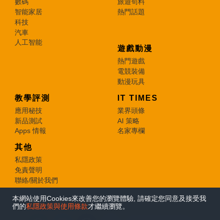
數碼
旅遊筍料
智能家居
熱門話題
科技
汽車
人工智能
遊戲動漫
熱門遊戲
電競裝備
動漫玩具
教學評測
IT TIMES
應用秘技
業界頭條
新品測試
AI 策略
Apps 情報
名家專欄
其他
私隱政策
免責聲明
聯絡/關於我們
本網站使用Cookies來改善您的瀏覽體驗, 請確定您同意及接受我
© 2026 e-zone. All Rights Reserved.
們的
私隱政策與使用條款
才繼續瀏覽。