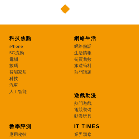
科技焦點
網絡生活
iPhone
網絡熱話
5G流動
生活情報
電腦
筍買着數
數碼
旅遊筍料
智能家居
熱門話題
科技
汽車
人工智能
遊戲動漫
熱門遊戲
電競裝備
動漫玩具
教學評測
IT TIMES
應用秘技
業界頭條