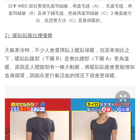
日本 MBS 節目實測先蓋羽絨被，再蓋毛毯（A）、先蓋毛毯，再
蓋羽絨被（B）及身下鋪毛毯，然後再蓋羽絨被（C）3 種蓋被方
法，並證實方法（C）是最保暖的。
2）暖貼貼腹比腰優勝
天氣寒冷時，不少人會選擇貼上暖貼保暖，但原來相比之
下，暖貼貼腹部（下圖 B）是會比腰部（下圖 A）更為溫
暖。原因是人體腹部有一條大動脈，將暖貼貼腹會更能增加
血液循環，因能在更行氣活血的情況下就會更保暖。