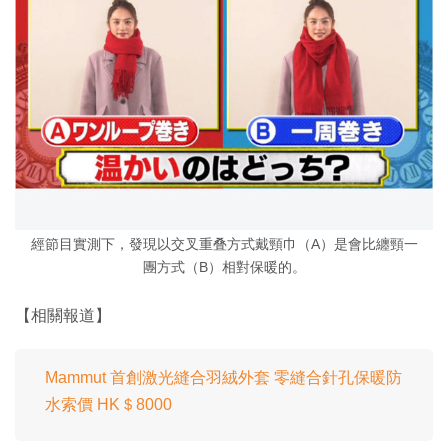
經節目實測下，發現以交叉重叠方式戴頸巾（A）是會比纏頸一
團方式（B）相對保暖的。
【相關報道】
Mammut 首創激光縫合羽絨外套 零縫合針孔保暖防
水索價 HK＄8000