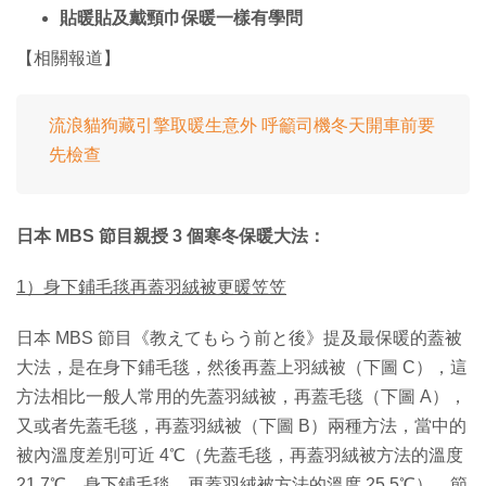
貼暖貼及戴頸巾保暖一樣有學問
【相關報道】
流浪貓狗藏引擎取暖生意外 呼籲司機冬天開車前要
先檢查
日本 MBS 節目親授 3 個寒冬保暖大法：
1）身下鋪毛毯再蓋羽絨被更暖笠笠
日本 MBS 節目《教えてもらう前と後》提及最保暖的蓋被
大法，是在身下鋪毛毯，然後再蓋上羽絨被（下圖 C），這
方法相比一般人常用的先蓋羽絨被，再蓋毛毯（下圖 A），
又或者先蓋毛毯，再蓋羽絨被（下圖 B）兩種方法，當中的
被內溫度差別可近 4℃（先蓋毛毯，再蓋羽絨被方法的溫度
21.7℃、身下鋪毛毯，再蓋羽絨被方法的溫度 25.5℃）。節