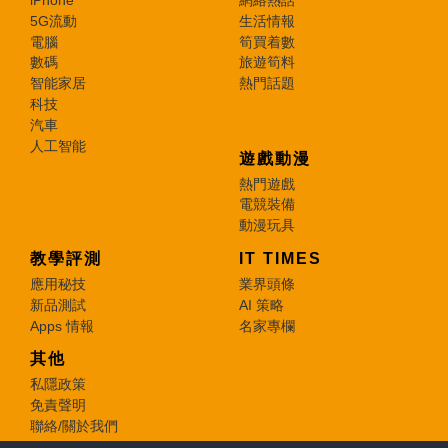
iPhone
網絡熱話
5G流動
生活情報
電腦
筍買着數
數碼
旅遊筍料
智能家居
熱門話題
科技
汽車
人工智能
遊戲動漫
熱門遊戲
電競裝備
動漫玩具
教學評測
IT TIMES
應用秘技
業界頭條
新品測試
AI 策略
Apps 情報
名家專欄
其他
私隱政策
免責聲明
聯絡/關於我們