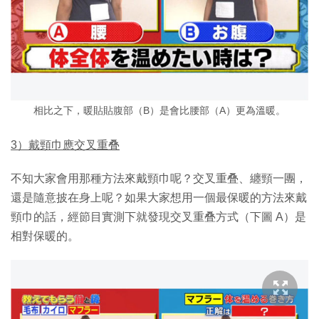
相比之下，暖貼貼腹部（B）是會比腰部（A）更為溫暖。
3）戴頸巾應交叉重叠
不知大家會用那種方法來戴頸巾呢？交叉重叠、纏頸一團，
還是隨意披在身上呢？如果大家想用一個最保暖的方法來戴
頸巾的話，經節目實測下就發現交叉重叠方式（下圖 A）是
相對保暖的。