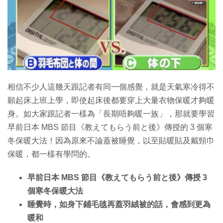
特集
相信不少人這幾天跟記者有同一個感覺，就是天氣寒冷得不
願起床上班上學，即使起床後都要穿上大量衣物保暖才夠暖
身。如大家跟記者一樣為「長期唔夠暖一族」，那就要學習
早前日本 MBS 節目《教えてもらう前と後》傳授的 3 個寒
冬保暖大法！因為原來不論蓋被睡覺，以至貼暖貼及戴頸巾
保暖，都一樣有學問的。
早前日本 MBS 節目《教えてもらう前と後》傳授 3
個寒冬保暖大法
睡覺時，如身下鋪毛毯再蓋羽絨被的話，會感到更為
暖和