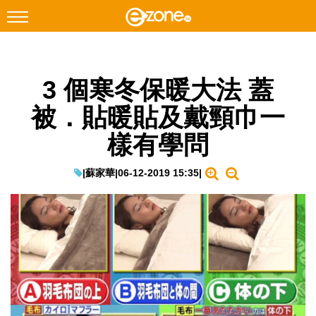
搜尋
3 個寒冬保暖大法 蓋
Facebook
Instagram
被．貼暖貼及戴頸巾一
科技焦點
樣有學問
網絡生活
遊戲動漫
|
蘇家華
|
06-12-2019 15:35
|
教學評測
EduTech
IT Times
生成式AI與雲端應用
Enterprise Digital Transformation