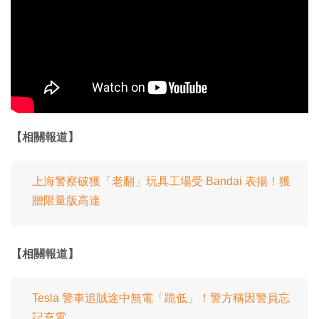
【相關報道】
上海警察破獲「老翻」玩具工場受 Bandai 表揚！獲
贈限量版高達
【相關報道】
Tesla 警車追賊途中無電「跪低」！警方稱因警員忘
記充電