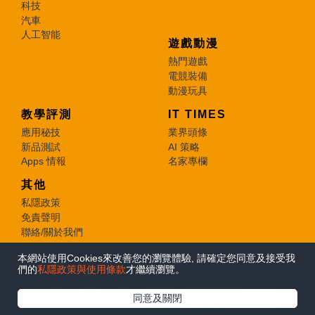
科技
汽車
人工智能
遊戲動漫
熱門遊戲
電競裝備
動漫玩具
教學評測
IT TIMES
應用秘技
業界頭條
新品測試
AI 策略
Apps 情報
名家專欄
其他
私隱政策
免責聲明
聯絡/關於我們
本網站使用Cookies來改善您的瀏覽體驗, 請確定您同意及接受我
© 2026 e-zone. All Rights Reserved.
們的
私隱政策與使用條款
才繼續瀏覽。
在Google
同意及關閉
追蹤《e-zone》