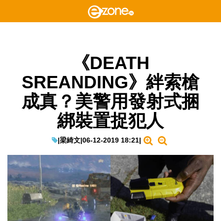
《DEATH
SREANDING》絆索槍
成真？美警用發射式捆
綁裝置捉犯人
|
梁綺文
|
06-12-2019 18:21
|