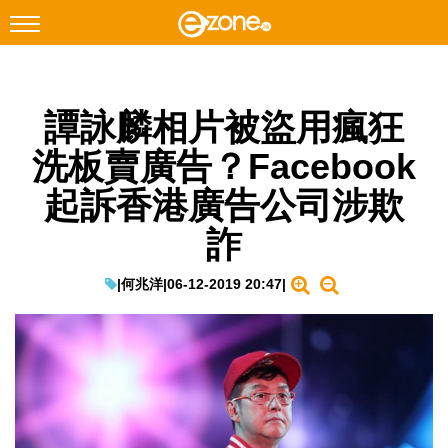
搜尋
譚詠麟相片被盜用瘋狂
Facebook
Instagram
洗板賣廣告？Facebook
科技焦點
起訴香港廣告公司涉欺
網絡生活
詐
遊戲動漫
教學評測
|
何兆洋
|
06-12-2019 20:47
|
EduTech
IT Times
生成式AI與雲端應用
Enterprise Digital Transformation