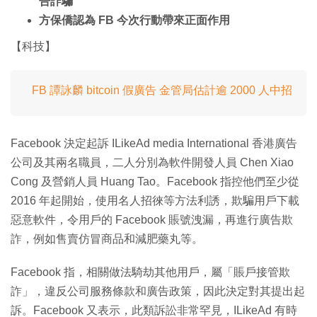
告詐騙
方保僑認為 FB 今次行動帶來正面作用
【科技】
FB 譚詠麟 bitcoin 假廣告 金管局估計逾 2000 人中招
Facebook 決定起訴 ILikeAd media International 香港廣告
公司及其兩名職員，二人分別為軟件開發人員 Chen Xiao
Cong 及營銷人員 Huang Tao。Facebook 指控他們至少從
2016 年起開始，使用名人招徠等方法利誘，欺騙用戶下載
惡意軟件，令用戶的 Facebook 賬號洩漏，再進行廣告欺
詐，例如售賣仿冒商品和減肥藥丸等。
Facebook 指，相關做法騎劫其他用戶，屬「賬戶接管欺
詐」，違反公司服務條款和廣告政策，因此決定對其提出起
訴。Facebook 又表示，此類訴訟非常罕見，ILikeAd 有時