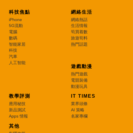
科技焦點
網絡生活
iPhone
網絡熱話
5G流動
生活情報
電腦
筍買着數
數碼
旅遊筍料
智能家居
熱門話題
科技
汽車
人工智能
遊戲動漫
熱門遊戲
電競裝備
動漫玩具
教學評測
IT TIMES
應用秘技
業界頭條
新品測試
AI 策略
Apps 情報
名家專欄
其他