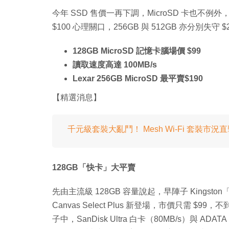
今年 SSD 售價一再下調，MicroSD 卡也不
$100 心理關口，256GB 與 512GB 亦分別失守 
128GB MicroSD 記憶卡腦場價 $99
讀取速度高達 100MB/s
Lexar 256GB MicroSD 最平賣$190
【精選消息】
千元級套裝大亂鬥！ Mesh Wi-Fi 套裝市況
128GB「快卡」大平賣
先由主流級 128GB 容量說起，早陣子 Kingston「
Canvas Select Plus 新登場，市價只需 $
子中，SanDisk Ultra 白卡（80MB/s）與 ADA