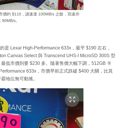
最新市價約 $110，讀速達 100MB/s 之餘，寫速亦
 90MB/s。
ar High-Performance 633x，最平 $190 左右，
vas Select 與 Transcend UHS-I MicroSD 300S 型
lus 最低市價則要 $230 多。隨著售價大幅下調，512GB 卡
erformance 633x，市價早前正式跌破 $400 大關，比其
50，平霸地位無可動搖。