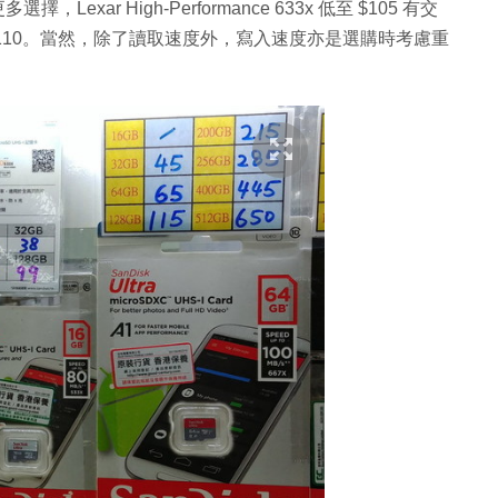
Lexar High-Performance 633x 低至 $105 有交
亦不用 $110。當然，除了讀取速度外，寫入速度亦是選購時考慮重