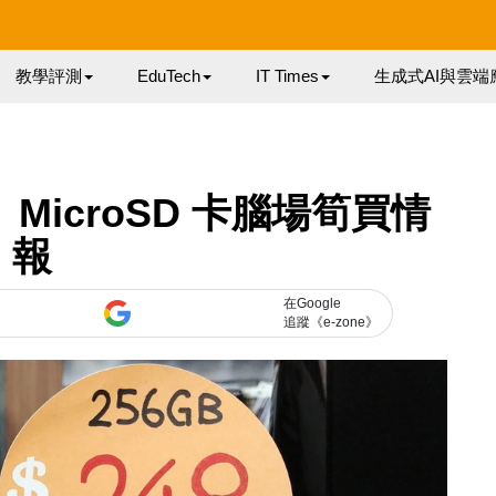
教學評測
EduTech
IT Times
生成式AI與雲端
！ MicroSD 卡腦場筍買情
報
在Google
追蹤《e-zone》