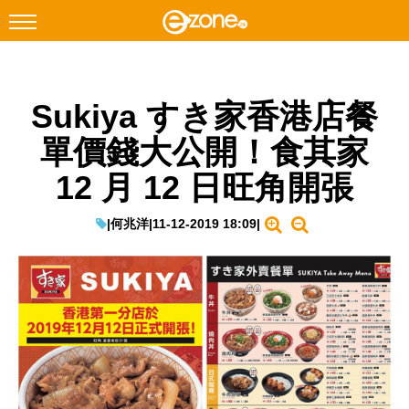
搜尋
Sukiya すき家香港店餐
Facebook
Instagram
單價錢大公開！食其家
科技焦點
12 月 12 日旺角開張
網絡生活
遊戲動漫
|
何兆洋
|
11-12-2019 18:09
|
教學評測
EduTech
IT Times
生成式AI與雲端應用
Enterprise Digital Transformation