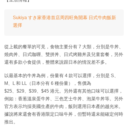
Sukiya すき家香港首店周四旺角開幕 日式牛肉飯新
選擇
從上載的餐單的可見，食物主要分有 7 大類，分別是牛丼、
燒肉丼、日式咖喱、雙拼丼、日式烤雞丼及兒童套餐，另外
還有多款小食提供，整體來說跟日本的情況差不多。
以最基本的牛丼為例，份量有 4 款可以選擇，分別是 S、
M、L 和 LL（日本分有 6 種份量），售價為
$25、$29、$39、$45 港元。另外還有其他口味可以選擇，
例如：香葱溫泉蛋牛丼、三色芝士牛丼、泡菜牛丼等。另外
官方表示均採美國生產的牛肉，飯則選用日本產的越光米。
據說將來還會有香港限定口味牛丼，但暫時還未能確定何時
推出。