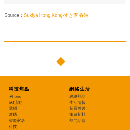
Source：
Sukiya Hong Kong-すき家 香港
科技焦點
網絡生活
iPhone
網絡熱話
5G流動
生活情報
電腦
筍買着數
數碼
旅遊筍料
智能家居
熱門話題
科技