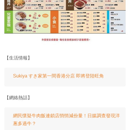
【生活情報】
Sukiya すき家第一間香港分店 即將登陸旺角
【網絡熱話】
網民懷疑牛肉飯連鎖店悄悄減份量！日媒調查發現洋
蔥多過牛？