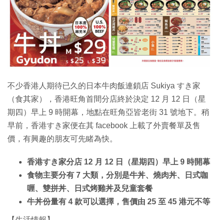
特集
不少香港人期待已久的日本牛肉飯連鎖店 Sukiya すき家
（食其家），香港旺角首間分店終於決定 12 月 12 日（星
期四）早上 9 時開幕，地點在旺角亞皆老街 31 號地下。稍
早前，香港すき家便在其 facebook 上載了外賣餐單及售
價，有興趣的朋友可先睹為快。
香港すき家分店 12 月 12 日（星期四）早上 9 時開幕
食物主要分有 7 大類，分別是牛丼、燒肉丼、日式咖
喱、雙拼丼、日式烤雞丼及兒童套餐
牛丼份量有 4 款可以選擇，售價由 25 至 45 港元不等
【生活情報】