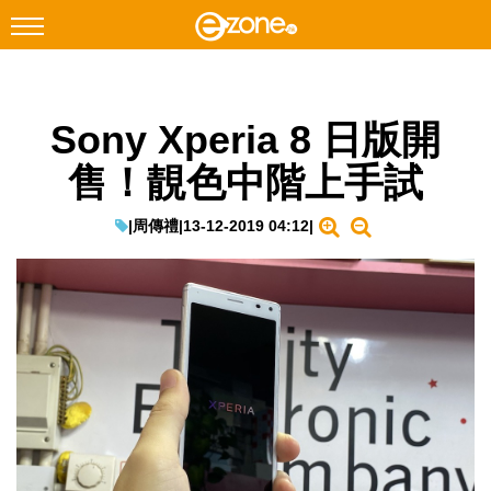
搜尋
Sony Xperia 8 日版開
Facebook
Instagram
售！靚色中階上手試
科技焦點
網絡生活
|
周傳禮
|
13-12-2019 04:12
|
遊戲動漫
教學評測
EduTech
IT Times
生成式AI與雲端應用
Enterprise Digital Transformation