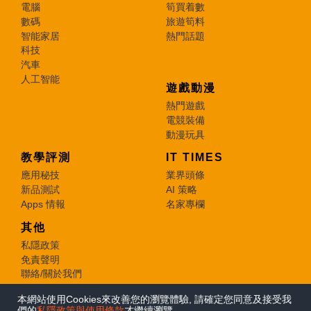
電腦
筍買着數
數碼
旅遊筍料
智能家居
熱門話題
科技
汽車
人工智能
遊戲動漫
熱門遊戲
電競裝備
動漫玩具
教學評測
IT TIMES
應用秘技
業界頭條
新品測試
AI 策略
Apps 情報
名家專欄
其他
私隱政策
免責聲明
聯絡/關於我們
本網站使用Cookies來改善您的瀏覽體驗, 請確定您同意及接受我
© 2026 e-zone. All Rights Reserved.
們的
私隱政策與使用條款
才繼續瀏覽。