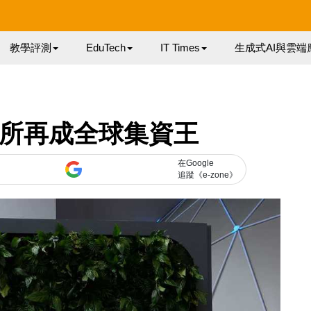
教學評測
EduTech
IT Times
生成式AI與雲端
交所再成全球集資王
在Google
追蹤《e-zone》