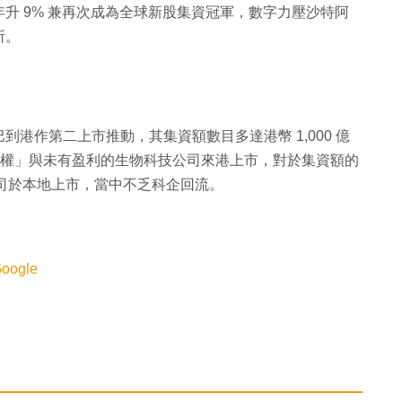
按年升 9% 兼再次成為全球新股集資冠軍，數字力壓沙特阿
所。
港作第二上市推動，其集資額數目多達港幣 1,000 億
不同權」與未有盈利的生物科技公司來港上市，對於集資額的
公司於本地上市，當中不乏科企回流。
ogle