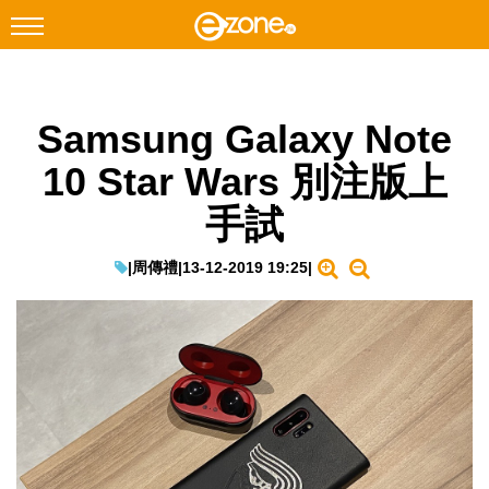
搜尋
Samsung Galaxy Note
Facebook
Instagram
10 Star Wars 別注版上
科技焦點
手試
網絡生活
遊戲動漫
|
周傳禮
|
13-12-2019 19:25
|
教學評測
EduTech
IT Times
生成式AI與雲端應用
Enterprise Digital Transformation