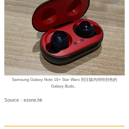
Samsung Galaxy Note 10+ Star Wars 別注版內弣特別色的
Galaxy Buds。
Source：ezone.hk