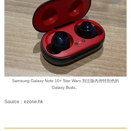
Samsung Galaxy Note 10+ Star Wars 別注版內弣特別色的
Galaxy Buds。
Source：ezone.hk