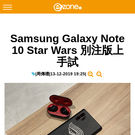
搜尋
Samsung Galaxy Note
Facebook
Instagram
10 Star Wars 別注版上
科技焦點
手試
網絡生活
遊戲動漫
|
周傳禮
|
13-12-2019 19:25
|
教學評測
EduTech
IT Times
生成式AI與雲端應用
Enterprise Digital Transformation