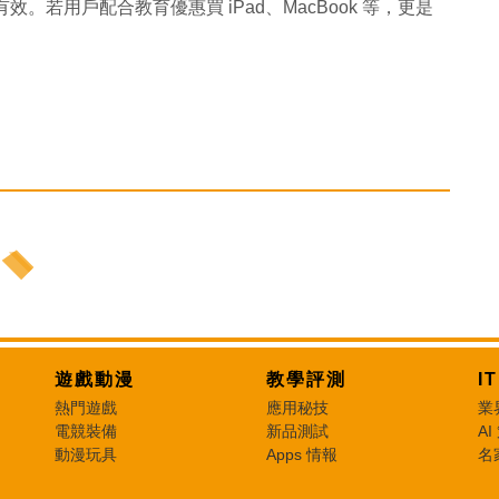
有效。若用戶配合教育優惠買 iPad、MacBook 等，更是
遊戲動漫
教學評測
I
熱門遊戲
應用秘技
業
電競裝備
新品測試
AI
動漫玩具
Apps 情報
名