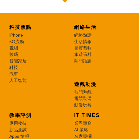
科技焦點
網絡生活
iPhone
網絡熱話
5G流動
生活情報
電腦
筍買着數
數碼
旅遊筍料
智能家居
熱門話題
科技
汽車
人工智能
遊戲動漫
熱門遊戲
電競裝備
動漫玩具
教學評測
IT TIMES
應用秘技
業界頭條
新品測試
AI 策略
Apps 情報
名家專欄