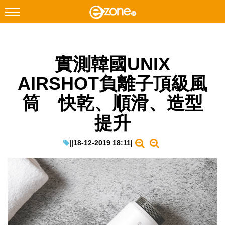
搜尋
實測韓國UNIX
Facebook
Instagram
AIRSHOT負離子頂級風
科技焦點
筒 快乾、順滑、造型
網絡生活
提升
遊戲動漫
教學評測
|
|
18-12-2019 18:11
|
EduTech
IT Times
生成式AI與雲端應用
Enterprise Digital Transformation