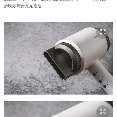
於吹頭時會更見靈活。