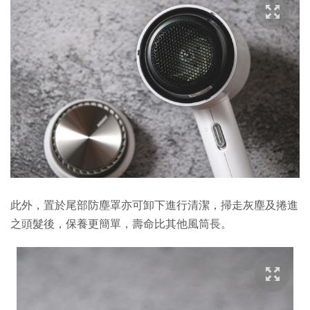
此外，置於尾部防塵罩亦可卸下進行清潔，掃走灰塵及捲進
之頭髮後，保養更簡單，壽命比其他風筒長。