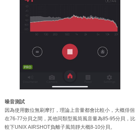
噪音測試
因為使用數位無刷摩打，理論上音量都會比較小，大概俳佪
在76-77分貝之間，其他同類型風筒風音量為85-95分貝，比
較下UNIX AIRSHOT負離子風筒靜大概8-10分貝。