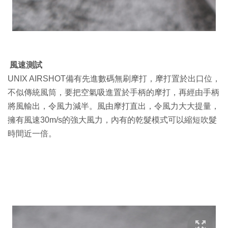
風速測試
UNIX AIRSHOT備有先進數碼無刷摩打，摩打置於出口位，
不似傳統風筒，要把空氣吸進置於手柄的摩打，再經由手柄
將風輸出，令風力減半。風由摩打直出，令風力大大提量，
擁有風速30m/s的強大風力，內有的乾髮模式可以縮短吹髮
時間近一倍。