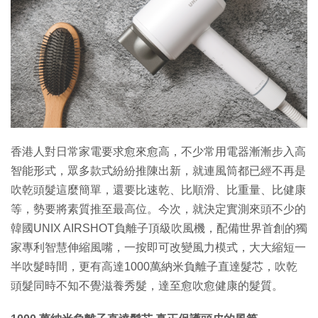
特集
香港人對日常家電要求愈來愈高，不少常用電器漸漸步入高
智能形式，眾多款式紛紛推陳出新，就連風筒都已經不再是
吹乾頭髮這麼簡單，還要比速乾、比順滑、比重量、比健康
等，勢要將素質推至最高位。今次，就決定實測來頭不少的
韓國UNIX AIRSHOT負離子頂級吹風機，配備世界首創的獨
家專利智慧伸縮風嘴，一按即可改變風力模式，大大縮短一
半吹髮時間，更有高達1000萬納米負離子直達髮芯，吹乾
頭髮同時不知不覺滋養秀髮，達至愈吹愈健康的髮質。