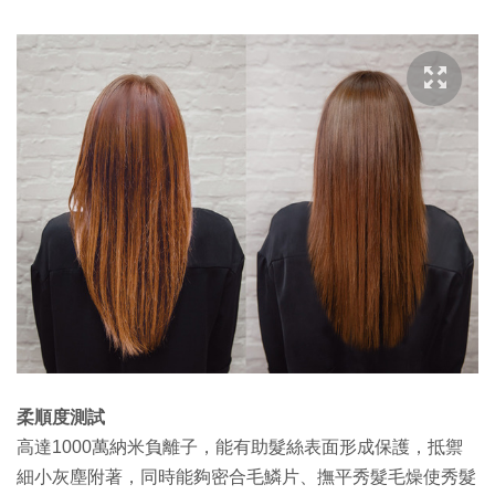
柔順度測試
高達1000萬納米負離子，能有助髮絲表面形成保護，抵禦
細小灰塵附著，同時能夠密合毛鱗片、撫平秀髮毛燥使秀髮