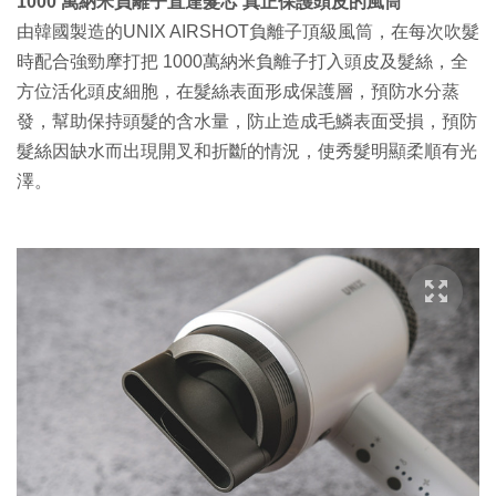
1000 萬納米負離子直達髮芯 真正保護頭皮的風筒
由韓國製造的UNIX AIRSHOT負離子頂級風筒，在每次吹髮
時配合強勁摩打把 1000萬納米負離子打入頭皮及髮絲，全
方位活化頭皮細胞，在髮絲表面形成保護層，預防水分蒸
發，幫助保持頭髮的含水量，防止造成毛鱗表面受損，預防
髮絲因缺水而出現開叉和折斷的情況，使秀髮明顯柔順有光
澤。