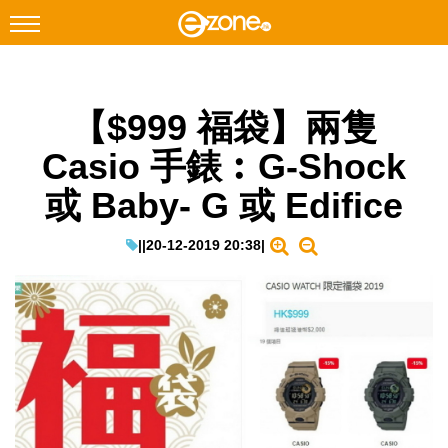
搜尋
【$999 福袋】兩隻
Facebook
Instagram
Casio 手錶︰G-Shock
科技焦點
或 Baby- G 或 Edifice
網絡生活
遊戲動漫
|
|
20-12-2019 20:38
|
教學評測
EduTech
IT Times
生成式AI與雲端應用
Enterprise Digital Transformation