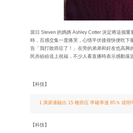
當日 Steven 的媽媽 Ashley Cotter 決定將這
時，百感交集一度痛哭，心情平伏後很快便吃下藥
告「我打敗癌症了！」在旁的弟弟和好友也高興
民亦紛紛送上祝福，不少人看直播時表示感動落
【科技】
1 滴尿液驗出 15 種癌症 準確率達 85％ 或
【科技】