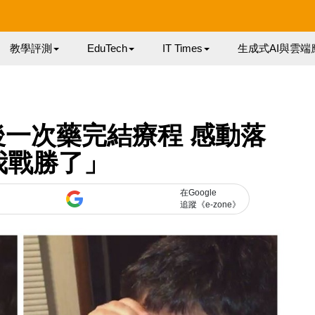
教學評測
EduTech
IT Times
生成式AI與雲端
後一次藥完結療程 感動落
我戰勝了」
在Google
追蹤《e-zone》