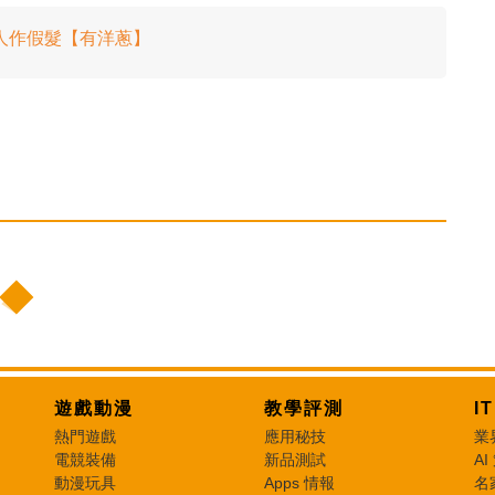
人作假髮【有洋蔥】
遊戲動漫
教學評測
I
熱門遊戲
應用秘技
業
電競裝備
新品測試
AI
動漫玩具
Apps 情報
名