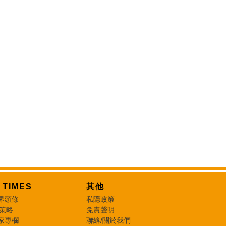
T TIMES
其他
界頭條
私隱政策
 策略
免責聲明
家專欄
聯絡/關於我們