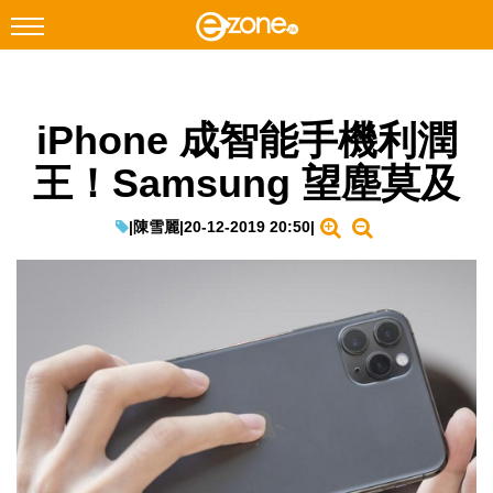
搜尋
iPhone 成智能手機利潤
Facebook
Instagram
王！Samsung 望塵莫及
科技焦點
網絡生活
|
陳雪麗
|
20-12-2019 20:50
|
遊戲動漫
教學評測
EduTech
IT Times
生成式AI與雲端應用
Enterprise Digital Transformation