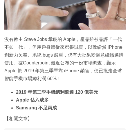
特集
沒有教主 Steve Jobs 掌舵的 Apple，產品雖被品評「一代
不如一代」，但用戶身體從來都很誠實，以致緃然 iPhone
創新力欠奉、系統 bugs 嚴重，仍有大批果粉願意繼續選購
使用。據Counterpoint 最近公布的一份市場調查，顯示
Apple 於 2019 年第三季單靠 iPhone 銷售，便已擸走全球
智能手機市場總利潤 66%！
2019 年第三季手機總利潤達 120 億美元
Apple 佔六成多
Samsung 不足兩成
【相關文章】