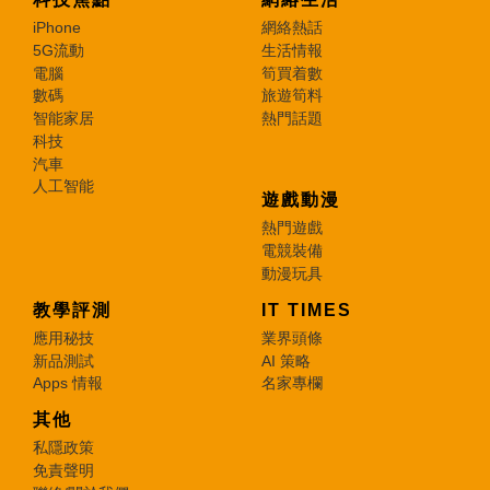
iPhone
網絡熱話
5G流動
生活情報
電腦
筍買着數
數碼
旅遊筍料
智能家居
熱門話題
科技
汽車
人工智能
遊戲動漫
熱門遊戲
電競裝備
動漫玩具
教學評測
IT TIMES
應用秘技
業界頭條
新品測試
AI 策略
Apps 情報
名家專欄
其他
私隱政策
免責聲明