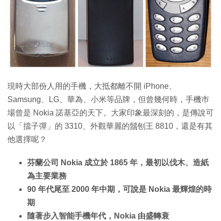
特集
現時大部份人用的手機，大抵都離不開 iPhone、
Samsung、LG、華為、小米等品牌，但曾幾何時，手機巿
場曾是 Nokia 諾基亞的天下。大家印象最深刻的，是傳說可
以「擋子彈」的 3310、外觀華麗的鬚刨王 8810，還是有其
他選擇呢？
芬蘭公司 Nokia 成立於 1865 年，最初以伐木、造紙
為主要業務
90 年代尾至 2000 年中期，可說是 Nokia 最輝煌的時
期
隨著步入智能手機年代，Nokia 由盛轉衰