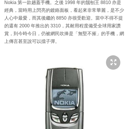
Nokia 第一款趟蓋手機。之後 1998 年的鬚刨王 8810 亦是
經典，當時用上閃亮的鍍鉻面板，看起來非常華麗，是不少
人心中最愛，而其後繼的 8850 亦很受歡迎。當中不得不提
的還有 2000 年推出的 3310，其耐用程度備受全球用家讚
賞，到今時今日，仍被網民吹捧是「無堅不摧」的手機，網
上傳言甚至說可以擋子彈。