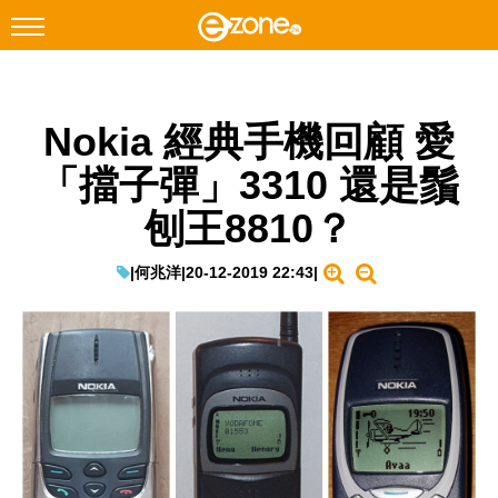
搜尋
Nokia 經典手機回顧 愛
Facebook
Instagram
「擋子彈」3310 還是鬚
科技焦點
刨王8810？
網絡生活
遊戲動漫
|
何兆洋
|
20-12-2019 22:43
|
教學評測
EduTech
IT Times
生成式AI與雲端應用
Enterprise Digital Transformation