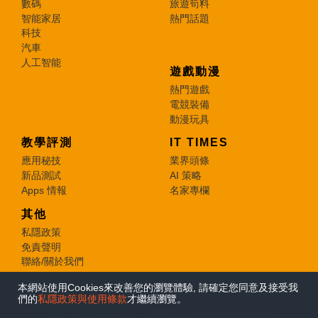
數碼
旅遊筍料
智能家居
熱門話題
科技
汽車
人工智能
遊戲動漫
熱門遊戲
電競裝備
動漫玩具
教學評測
IT TIMES
應用秘技
業界頭條
新品測試
AI 策略
Apps 情報
名家專欄
其他
私隱政策
免責聲明
聯絡/關於我們
本網站使用Cookies來改善您的瀏覽體驗, 請確定您同意及接受我
© 2026 e-zone. All Rights Reserved.
們的
私隱政策與使用條款
才繼續瀏覽。