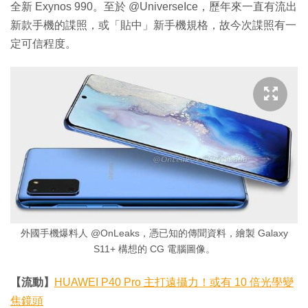
全新 Exynos 990。至於 @UniverseIce，歷年來一直有流出
新款手機的諜照，或「貼中」新手機規格，故今次諜照有一
定可信程度。
外國手機爆料人 @OnLeaks，憑已知的傳聞資料，繪製 Galaxy
S11+ 構想的 CG 電腦圖像。
【流動】
HUAWEI P40 Pro 主打遠攝力！或有 10 倍光學變
焦鏡頭