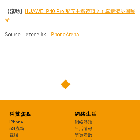
【流動】
HUAWEI P40 Pro 配五主攝鏡頭？！真機渲染圖曝
光
Source：ezone.hk、
PhoneArena
科技焦點
網絡生活
iPhone
網絡熱話
5G流動
生活情報
電腦
筍買着數