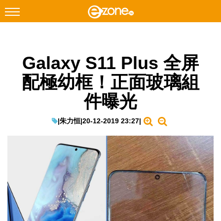
搜尋
Galaxy S11 Plus 全屏
Facebook
Instagram
配極幼框！正面玻璃組
科技焦點
件曝光
網絡生活
遊戲動漫
|
朱力恒
|
20-12-2019 23:27
|
教學評測
EduTech
IT Times
生成式AI與雲端應用
Enterprise Digital Transformation