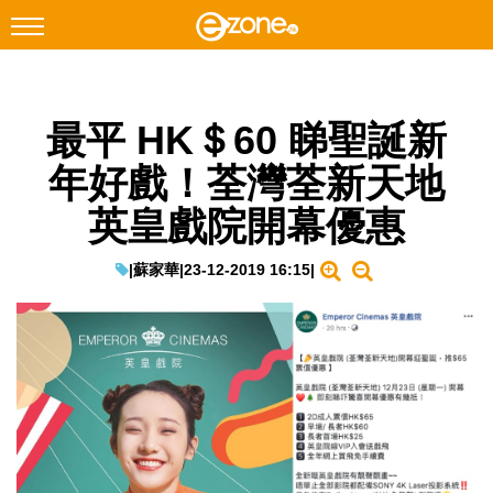
搜尋
最平 HK＄60 睇聖誕新
Facebook
Instagram
年好戲！荃灣荃新天地
科技焦點
英皇戲院開幕優惠
網絡生活
遊戲動漫
|
蘇家華
|
23-12-2019 16:15
|
教學評測
EduTech
IT Times
生成式AI與雲端應用
Enterprise Digital Transformation