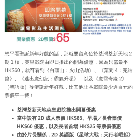
特集
想平看聖誕新年好戲的話，那就要留意位於荃灣荃新天地 2
期 1 樓，英皇戲院由即日推出的開幕優惠，因為只需最平
HK$60，就可看到《白頭山：火山浩劫》、《葉問 4：完結
篇》、《逃出魔幻紀：霸氣升呢》，以及《魔雪奇緣 2》
（粵語版）等聖誕新年好戲，比其他旺區戲院最少過百元的
票價平一截！
荃灣荃新天地英皇戲院推出開幕優惠
當中設有 2D 成人票價 HK$65、早場／長者票價
HK$60 優惠，以及長者首場 HK$25 等票價優惠
由於片長關係，2D 英語版《星球大戰：天行者崛起》