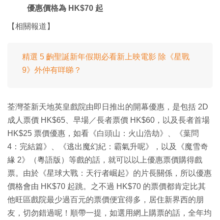
優惠價格為 HK$70 起
【相關報道】
精選 5 齣聖誕新年假期必看新上映電影 除《星戰
9》外仲有咩睇？
荃灣荃新天地英皇戲院由即日推出的開幕優惠，是包括 2D
成人票價 HK$65、早場／長者票價 HK$60，以及長者首場
HK$25 票價優惠，如看《白頭山：火山浩劫》、《葉問
4：完結篇》、《逃出魔幻紀：霸氣升呢》，以及《魔雪奇
緣 2》（粵語版）等戲的話，就可以以上優惠票價購得戲
票。由於《星球大戰：天行者崛起》的片長關係，所以優惠
價格會由 HK$70 起跳。之不過 HK$70 的票價都肯定比其
他旺區戲院最少過百元的票價便宜得多，居住新界西的朋
友，切勿錯過呢！順帶一提，如選用網上購票的話，全年均