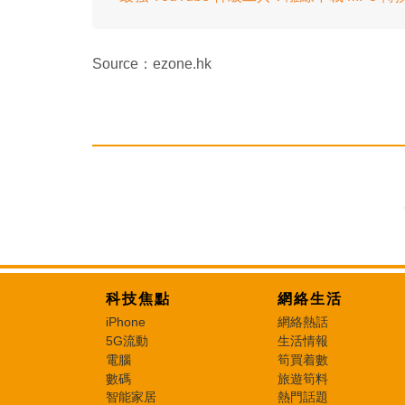
Source：ezone.hk
科技焦點
網絡生活
iPhone
網絡熱話
5G流動
生活情報
電腦
筍買着數
數碼
旅遊筍料
智能家居
熱門話題