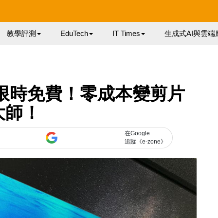
教學評測
EduTech
IT Times
生成式AI與雲端
r 16 限時免費！零成本變剪片
大師！
在Google
追蹤《e-zone》