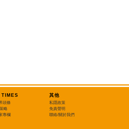
T TIMES
其他
界頭條
私隱政策
 策略
免責聲明
家專欄
聯絡/關於我們