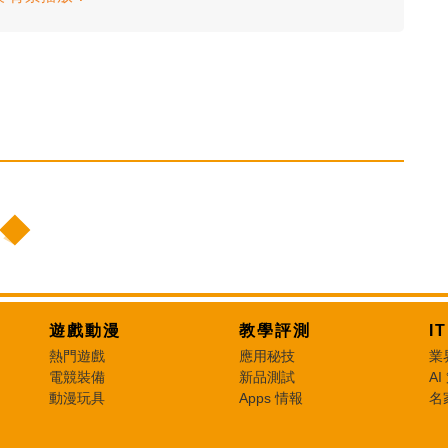
遊戲動漫
教學評測
I
熱門遊戲
應用秘技
業
電競裝備
新品測試
AI
動漫玩具
Apps 情報
名