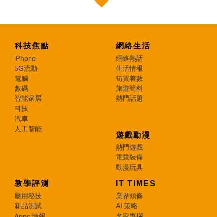
科技焦點
網絡生活
iPhone
網絡熱話
5G流動
生活情報
電腦
筍買着數
數碼
旅遊筍料
智能家居
熱門話題
科技
汽車
人工智能
遊戲動漫
熱門遊戲
電競裝備
動漫玩具
教學評測
IT TIMES
應用秘技
業界頭條
新品測試
AI 策略
Apps 情報
名家專欄