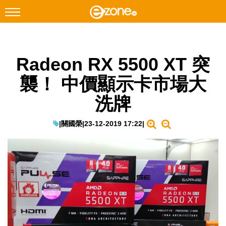
搜尋
Radeon RX 5500 XT 突
Facebook
Instagram
襲！ 中價顯示卡市場大
科技焦點
洗牌
網絡生活
遊戲動漫
|
關國榮
|
23-12-2019 17:22
|
教學評測
EduTech
IT Times
生成式AI與雲端應用
Enterprise Digital Transformation