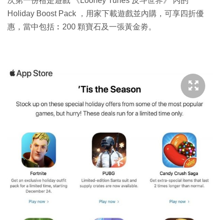
次第一份禮是遊戲 《Looney Tunes 反斗世界》 內的
Holiday Boost Pack ，用家下載遊戲並內購，可享四折優
惠，當中包括︰200 顆寶石及一張黃金劵。