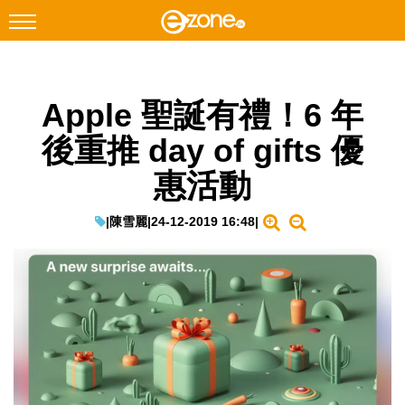
搜尋
Apple 聖誕有禮！6 年
Facebook
Instagram
後重推 day of gifts 優
科技焦點
惠活動
網絡生活
遊戲動漫
|
陳雪麗
|
24-12-2019 16:48
|
教學評測
EduTech
IT Times
生成式AI與雲端應用
Enterprise Digital Transformation