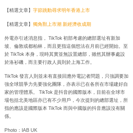
【精選文章】
字節跳動尋求明年香港上市
【精選文章】
獨角獸上市潮 新經濟收成期
外電亦引述消息指， TikTok 初部考慮的總部選址有新加
坡、倫敦或都柏林，而且更指這個想法在月前已經開始。至
於 TikTok 本身，現時其實並無設置總部，雖然其辦事處設
於洛衫磯，而主要行政人員則於上海工作。
TikTok 發言人則並未有直接回應外電記者問題，只強調要加
強全球競爭力先要強化團隊，亦表示已在各所在市場建好自
家的管理體系。 TikTok 是抖音的國際版本，目前在全球市
場包括北美地區亦已有不少用戶，今次提到的總部選址，所
指的應該是國際版本 TikTok 而與中國版的抖音應該沒有關
係。
Photo：IAB UK