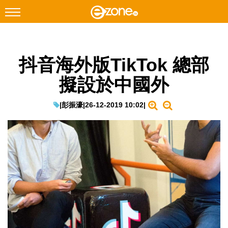
搜尋
抖音海外版TikTok 總部
Facebook
Instagram
擬設於中國外
科技焦點
網絡生活
|
彭振濠
|
26-12-2019 10:02
|
遊戲動漫
教學評測
EduTech
IT Times
生成式AI與雲端應用
Enterprise Digital Transformation