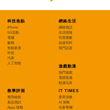
科技焦點
網絡生活
iPhone
網絡熱話
5G流動
生活情報
電腦
筍買着數
數碼
旅遊筍料
智能家居
熱門話題
科技
汽車
人工智能
遊戲動漫
熱門遊戲
電競裝備
動漫玩具
教學評測
IT TIMES
應用秘技
業界頭條
新品測試
AI 策略
Apps 情報
名家專欄