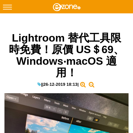
搜尋
Lightroom 替代工具限
Facebook
Instagram
時免費！原價 US＄69、
科技焦點
Windows‧macOS 適
網絡生活
用！
遊戲動漫
教學評測
|
|
26-12-2019 18:13
|
EduTech
IT Times
生成式AI與雲端應用
Enterprise Digital Transformation