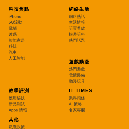
科技焦點
網絡生活
iPhone
網絡熱話
5G流動
生活情報
電腦
筍買着數
數碼
旅遊筍料
智能家居
熱門話題
科技
汽車
人工智能
遊戲動漫
熱門遊戲
電競裝備
動漫玩具
教學評測
IT TIMES
應用秘技
業界頭條
新品測試
AI 策略
Apps 情報
名家專欄
其他
私隱政策