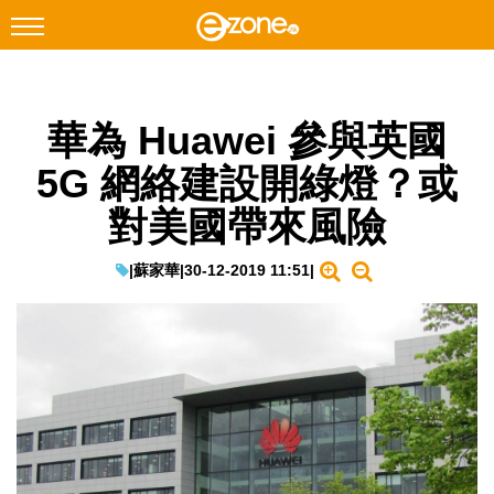
搜尋
華為 Huawei 參與英國
Facebook
Instagram
5G 網絡建設開綠燈？或
科技焦點
對美國帶來風險
網絡生活
遊戲動漫
|
蘇家華
|
30-12-2019 11:51
|
教學評測
EduTech
IT Times
生成式AI與雲端應用
Enterprise Digital Transformation