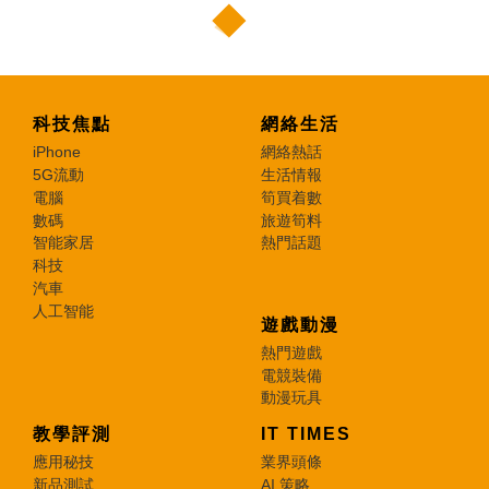
科技焦點
網絡生活
iPhone
網絡熱話
5G流動
生活情報
電腦
筍買着數
數碼
旅遊筍料
智能家居
熱門話題
科技
汽車
人工智能
遊戲動漫
熱門遊戲
電競裝備
動漫玩具
教學評測
IT TIMES
應用秘技
業界頭條
新品測試
AI 策略