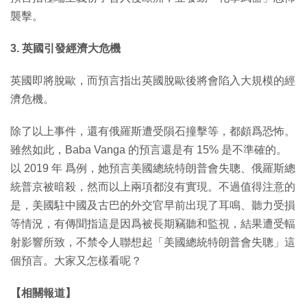
襲擊。
3. 英國引發經濟大危機
英國即將脫歐，而預言指出英國脫歐後將會陷入大規模的經
濟危機。
除了以上事件，還有俄羅斯遭受隕石撞擊等，都頗爲恐怖。
雖然如此，Baba Vanga 的預言還是有 15% 是不準確的。
以 2019 年 爲例，她預言美國總統特朗普會失聰、俄羅斯總
統普京被暗殺，然而以上兩項都沒有實現。不過值得注意的
是，美國駐中國及古巴的外交官早前出現了耳鳴、聽力受損
等情況，有傳聞指這是因爲被長期竊聽和監視，結果遭受輻
射影響所致，不禁令人聯想起「美國總統特朗普會失聰」這
個預言。大家又怎樣看呢？
【相關報道】