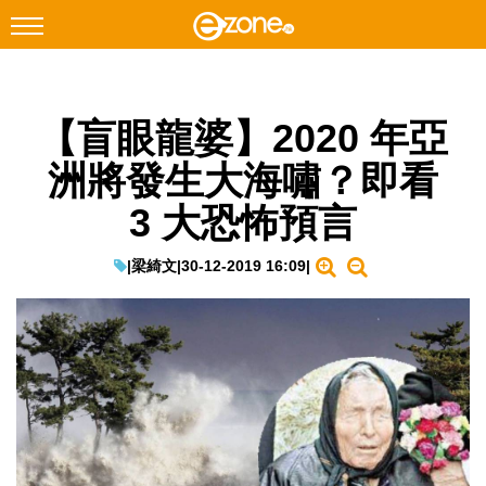
搜尋
【盲眼龍婆】2020 年亞
Facebook
Instagram
洲將發生大海嘯？即看
科技焦點
3 大恐怖預言
網絡生活
遊戲動漫
|
梁綺文
|
30-12-2019 16:09
|
教學評測
EduTech
IT Times
生成式AI與雲端應用
Enterprise Digital Transformation