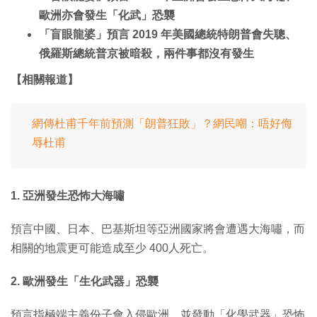
歐洲亦會發生「化武」恐襲
「盲眼龍婆」預言 2019 年美國總統特朗普會失聰、
俄羅斯總統普京被暗殺，兩件事都沒有發生
【相關報道】
網傳杜甫千年前預測「朗普狂敗」？網民嘲：唔好侮
辱杜甫
1. 亞洲發生恐怖大海嘯
預言中國、日本、巴基斯坦等亞洲國家將會遭遇大海嘯，而
相關的地震更可能造成至少 400人死亡。
2. 歐洲發生「生化武器」恐襲
預言指極端主義份子會入侵歐洲，並發動「化學武器」恐怖