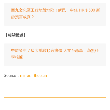
西九文化區工程地盤地陷！網民：中銀 HK＄500 新
鈔預言成真？
【相關報道】
中環發生 7 級大地震預言瘋傳 天文台怒轟：毫無科
學根據
Source：
mirror
、
the sun