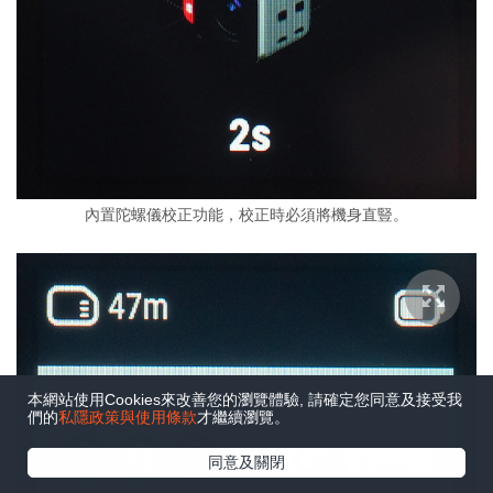
內置陀螺儀校正功能，校正時必須將機身直豎。
本網站使用Cookies來改善您的瀏覽體驗, 請確定您同意及接受我
們的
私隱政策與使用條款
才繼續瀏覽。
在Google
同意及關閉
追蹤《e-zone》