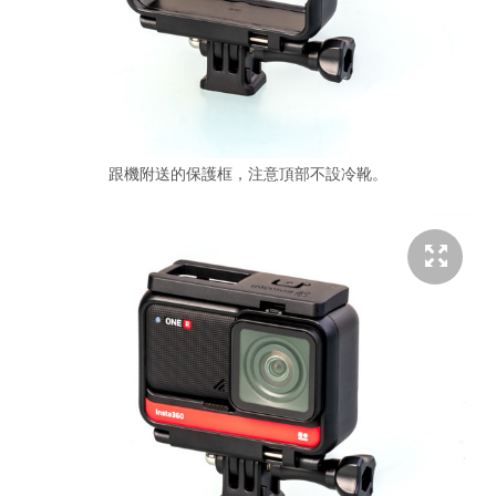
跟機附送的保護框，注意頂部不設冷靴。