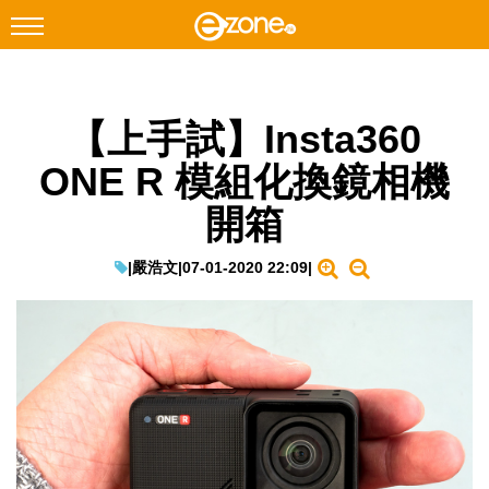
搜尋
【上手試】Insta360
Facebook
Instagram
ONE R 模組化換鏡相機
科技焦點
開箱
網絡生活
遊戲動漫
|
嚴浩文
|
07-01-2020 22:09
|
教學評測
EduTech
IT Times
生成式AI與雲端應用
Enterprise Digital Transformation