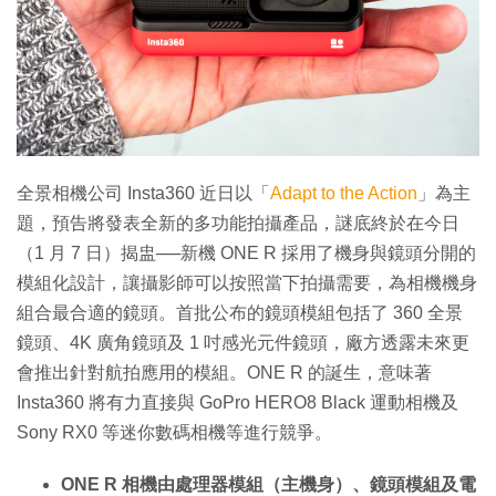
特集
全景相機公司 Insta360 近日以「
Adapt to the Action
」為主
題，預告將發表全新的多功能拍攝產品，謎底終於在今日
（1 月 7 日）揭盅──新機 ONE R 採用了機身與鏡頭分開的
模組化設計，讓攝影師可以按照當下拍攝需要，為相機機身
組合最合適的鏡頭。首批公布的鏡頭模組包括了 360 全景
鏡頭、4K 廣角鏡頭及 1 吋感光元件鏡頭，廠方透露未來更
會推出針對航拍應用的模組。ONE R 的誕生，意味著
Insta360 將有力直接與 GoPro HERO8 Black 運動相機及
Sony RX0 等迷你數碼相機等進行競爭。
ONE R 相機由處理器模組（主機身）、鏡頭模組及電