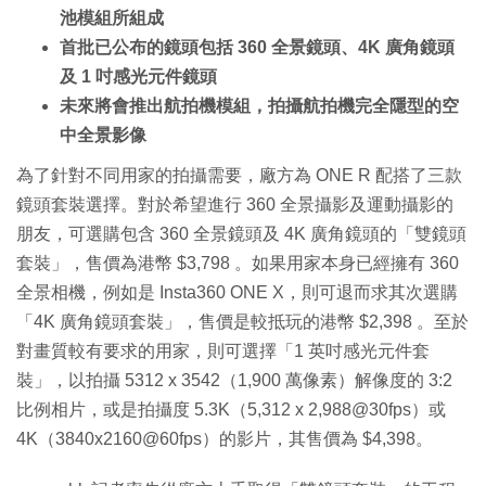
池模組所組成
首批已公布的鏡頭包括 360 全景鏡頭、4K 廣角鏡頭
及 1 吋感光元件鏡頭
未來將會推出航拍機模組，拍攝航拍機完全隱型的空
中全景影像
為了針對不同用家的拍攝需要，廠方為 ONE R 配搭了三款
鏡頭套裝選擇。對於希望進行 360 全景攝影及運動攝影的
朋友，可選購包含 360 全景鏡頭及 4K 廣角鏡頭的「雙鏡頭
套裝」，售價為港幣 $3,798 。如果用家本身已經擁有 360
全景相機，例如是 Insta360 ONE X，則可退而求其次選購
「4K 廣角鏡頭套裝」，售價是較抵玩的港幣 $2,398 。至於
對畫質較有要求的用家，則可選擇「1 英吋感光元件套
裝」，以拍攝 5312 x 3542（1,900 萬像素）解像度的 3:2
比例相片，或是拍攝度 5.3K（5,312 x 2,988@30fps）或
4K（3840x2160@60fps）的影片，其售價為 $4,398。