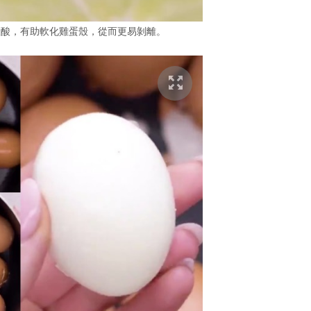
檬酸，有助軟化雞蛋殼，從而更易剝離。