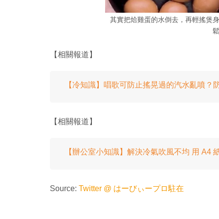
其實把烚雞蛋的水倒去，再輕搖煲
【相關報道】
【冷知識】唱歌可防止搖晃過的汽水亂噴？
【相關報道】
【辦公室小知識】解決冷氣吹風不均 用 A4
Source:
Twitter @ はーびぃープロ駐在