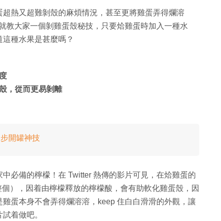
蛋超熱又超難剝殼的麻煩情況，甚至更將雞蛋弄得爛溶
條影片就教大家一個剝雞蛋殼秘技，只要烚雞蛋時加入一種水
道這種水果是甚麼嗎？
度
殼，從而更易剝離
 步開罐神技
備的檸檬！在 Twitter 熱傳的影片可見，在烚雞蛋的
加整個），因着由檸檬釋放的檸檬酸，會有助軟化雞蛋殼，因
雞蛋本身不會弄得爛溶溶，keep 住白白滑滑的外觀，讓
片試着做吧。