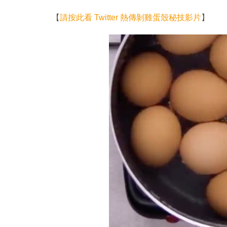
【
請按此看 Twitter 熱傳剝雞蛋殼秘技影片
】