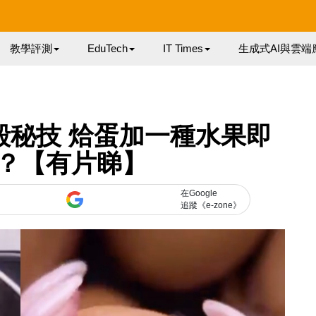
教學評測
EduTech
IT Times
生成式AI與雲端
雞蛋殼秘技 烚蛋加一種水果即
？【有片睇】
在Google
追蹤《e-zone》