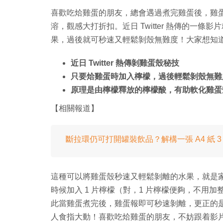
喜歡吃烚雞蛋的朋友，總會遇過煮完雞蛋後，雞
溶，觀感大打折扣。近日 Twitter 熱傳的一
果，過後就可秒速又輕鬆剝殼無難度！大家想知
近日 Twitter 熱傳剝雞蛋殼秘技
只要烚雞蛋時加入檸檬，過後輕鬆剝殼無難
原理是由檸檬釋放的檸檬酸，有助軟化雞蛋
【相關報道】
斷拉環仍可打開罐裝飲品？解構一張 A4 紙 3
這種可以將雞蛋殼秒速又輕鬆剝離的水果，就是家中必
時候加入 1 片檸檬（對，1 片檸檬便夠，不用
此當雞蛋煮完後，雞蛋報即可秒速剝離，更正的是
人食指大動！喜歡吃烚雞蛋的朋友，不妨跟着影