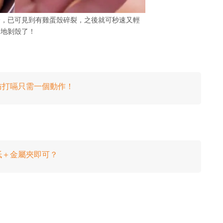
身，已可見到有雞蛋殼碎裂，之後就可秒速又輕
鬆地剝殼了！
防打嗝只需一個動作！
 紙＋金屬夾即可？