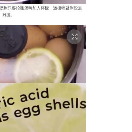
秘技，提到只要烚雞蛋時加入檸檬，過後輕鬆剝殼無
難度。