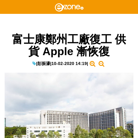
富士康鄭州工廠復工 供
貨 Apple 漸恢復
|
彭振濠
|
10-02-2020 14:19
|