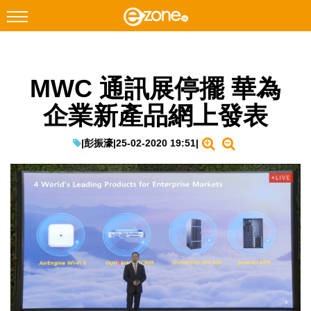
搜尋
MWC 通訊展停擺 華為
Facebook
Instagram
企業新產品網上發表
科技焦點
網絡生活
|
彭振濠
|
25-02-2020 19:51
|
遊戲動漫
教學評測
EduTech
IT Times
生成式AI與雲端應用
Enterprise Digital Transformation