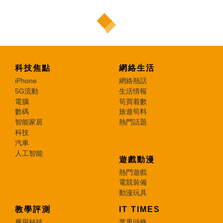
科技焦點
網絡生活
iPhone
網絡熱話
5G流動
生活情報
電腦
筍買着數
數碼
旅遊筍料
智能家居
熱門話題
科技
汽車
人工智能
遊戲動漫
熱門遊戲
電競裝備
動漫玩具
教學評測
IT TIMES
應用秘技
業界頭條