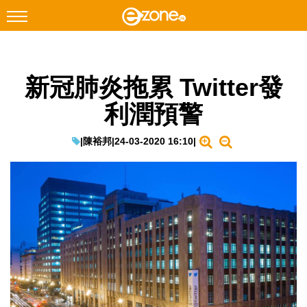
搜尋
新冠肺炎拖累 Twitter發
Facebook
Instagram
利潤預警
科技焦點
網絡生活
|
陳裕邦
|
24-03-2020 16:10
|
遊戲動漫
教學評測
EduTech
IT Times
生成式AI與雲端應用
Enterprise Digital Transformation