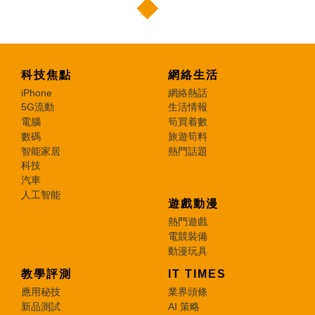
科技焦點
網絡生活
iPhone
網絡熱話
5G流動
生活情報
電腦
筍買着數
數碼
旅遊筍料
智能家居
熱門話題
科技
汽車
人工智能
遊戲動漫
熱門遊戲
電競裝備
動漫玩具
教學評測
IT TIMES
應用秘技
業界頭條
新品測試
AI 策略