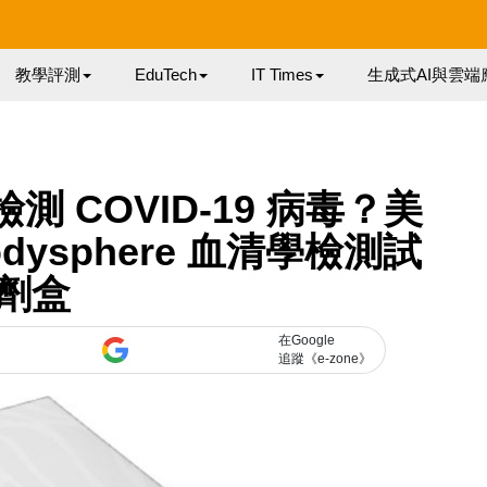
教學評測
EduTech
IT Times
生成式AI與雲端
測 COVID-19 病毒？美
odysphere 血清學檢測試
劑盒
在Google
追蹤《e-zone》