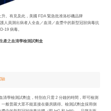
升。有見及此，美國 FDA 緊急批准洛杉磯品牌
專業醫護人員測出病者人全血／血清／血漿中的新型冠狀病毒抗
D-19 病毒。
re 生產之血清學檢測試劑盒
試驗
 生產之血清學檢測試劑盒，特別在只需 2 分鐘的時間，即可檢測
，一般普羅大眾不能直接在藥房購得。檢測試劑盒採用側
的新型冠狀病毒抗體（即 IgG 和 IgM）。品牌方面