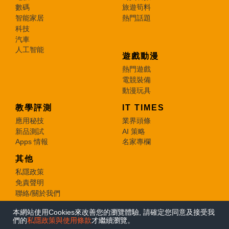
數碼
旅遊筍料
智能家居
熱門話題
科技
汽車
人工智能
遊戲動漫
熱門遊戲
電競裝備
動漫玩具
教學評測
IT TIMES
應用秘技
業界頭條
新品測試
AI 策略
Apps 情報
名家專欄
其他
私隱政策
免責聲明
聯絡/關於我們
本網站使用Cookies來改善您的瀏覽體驗, 請確定您同意及接受我
© 2026 e-zone. All Rights Reserved.
們的
私隱政策與使用條款
才繼續瀏覽。