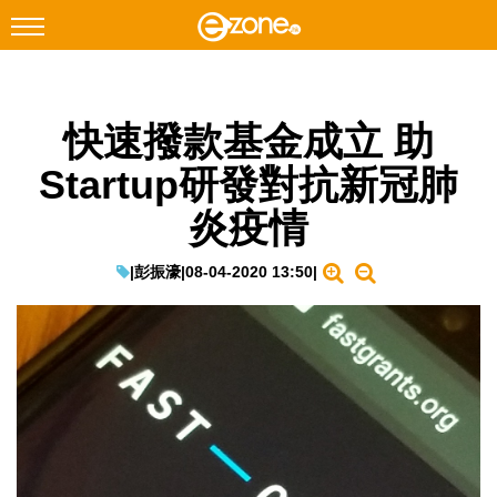
搜尋
快速撥款基金成立 助
Facebook
Instagram
Startup研發對抗新冠肺
科技焦點
炎疫情
網絡生活
遊戲動漫
|
彭振濠
|
08-04-2020 13:50
|
教學評測
EduTech
IT Times
生成式AI與雲端應用
Enterprise Digital Transformation