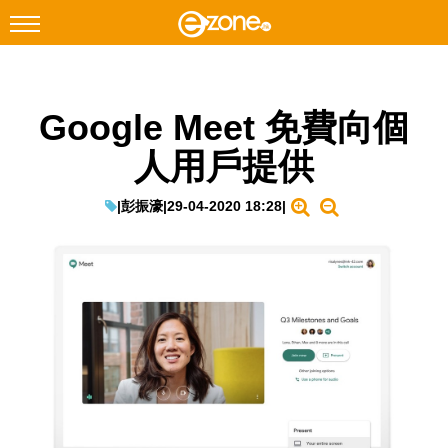
搜尋
Google Meet 免費向個
Facebook
Instagram
人用戶提供
科技焦點
網絡生活
|
彭振濠
|
29-04-2020 18:28
|
遊戲動漫
教學評測
EduTech
IT Times
生成式AI與雲端應用
Enterprise Digital Transformation