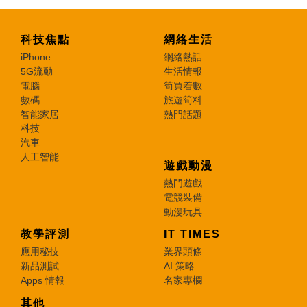
科技焦點
網絡生活
iPhone
網絡熱話
5G流動
生活情報
電腦
筍買着數
數碼
旅遊筍料
智能家居
熱門話題
科技
汽車
人工智能
遊戲動漫
熱門遊戲
電競裝備
動漫玩具
教學評測
IT TIMES
應用秘技
業界頭條
新品測試
AI 策略
Apps 情報
名家專欄
其他