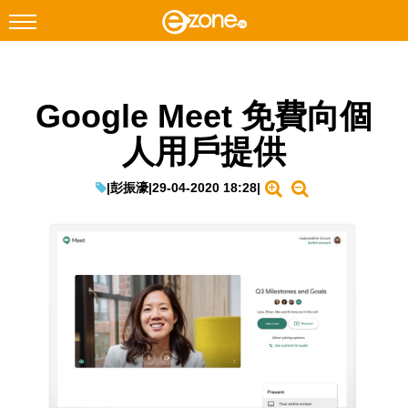
搜尋
Google Meet 免費向個
Facebook
Instagram
人用戶提供
科技焦點
網絡生活
|
彭振濠
|
29-04-2020 18:28
|
遊戲動漫
教學評測
EduTech
IT Times
生成式AI與雲端應用
Enterprise Digital Transformation