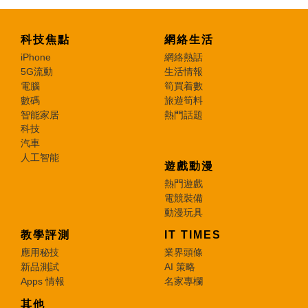
科技焦點
網絡生活
iPhone
網絡熱話
5G流動
生活情報
電腦
筍買着數
數碼
旅遊筍料
智能家居
熱門話題
科技
汽車
人工智能
遊戲動漫
熱門遊戲
電競裝備
動漫玩具
教學評測
IT TIMES
應用秘技
業界頭條
新品測試
AI 策略
Apps 情報
名家專欄
其他