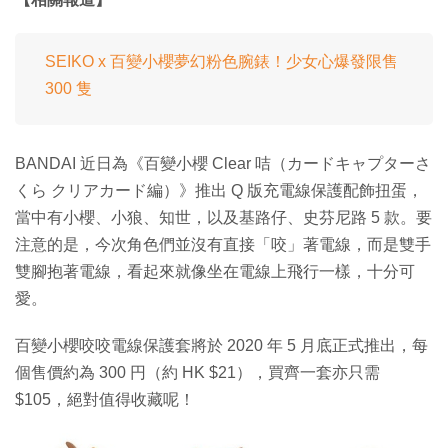
SEIKO x 百變小櫻夢幻粉色腕錶！少女心爆發限售
300 隻
BANDAI 近日為《百變小櫻 Clear 咭（カードキャプターさ
くら クリアカード編）》推出 Q 版充電線保護配飾扭蛋，
當中有小櫻、小狼、知世，以及基路仔、史芬尼路 5 款。要
注意的是，今次角色們並沒有直接「咬」著電線，而是雙手
雙腳抱著電線，看起來就像坐在電線上飛行一樣，十分可
愛。
百變小櫻咬咬電線保護套將於 2020 年 5 月底正式推出，每
個售價約為 300 円（約 HK $21），買齊一套亦只需
$105，絕對值得收藏呢！