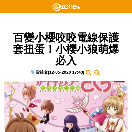
百變小櫻咬咬電線保護
套扭蛋！小櫻小狼萌爆
必入
|
梁綺文
|
12-05-2020 17:43
|