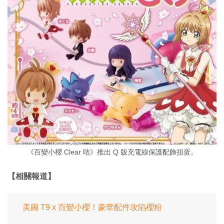
《百變小櫻 Clear 咭》推出 Q 版充電線保護配飾扭蛋。
【相關報道】
美圖 T9 x 百變小櫻！豪華配件攻陷櫻粉