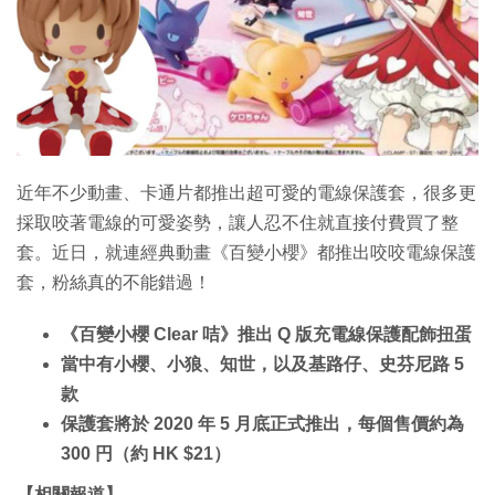
近年不少動畫、卡通片都推出超可愛的電線保護套，很多更
採取咬著電線的可愛姿勢，讓人忍不住就直接付費買了整
套。近日，就連經典動畫《百變小櫻》都推出咬咬電線保護
套，粉絲真的不能錯過！
《百變小櫻 Clear 咭》推出 Q 版充電線保護配飾扭蛋
當中有小櫻、小狼、知世，以及基路仔、史芬尼路 5
款
保護套將於 2020 年 5 月底正式推出，每個售價約為
300 円（約 HK $21）
【相關報道】