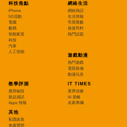
科技焦點
網絡生活
iPhone
網絡熱話
5G流動
生活情報
電腦
筍買着數
數碼
旅遊筍料
智能家居
熱門話題
科技
汽車
人工智能
遊戲動漫
熱門遊戲
電競裝備
動漫玩具
教學評測
IT TIMES
應用秘技
業界頭條
新品測試
AI 策略
Apps 情報
名家專欄
其他
私隱政策
免責聲明