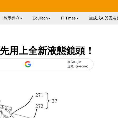
教學評測
EduTech
IT Times
生成式AI與雲端
 或率先用上全新液態鏡頭！
在Google
追蹤《e-zone》