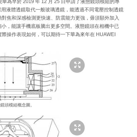
早於 2019 年 12 月 25 日申請了液態鏡頭模組的專
液體鏡頭採用液體透鏡取代一般玻璃透鏡，能透過不同電壓控制透鏡
動對焦和深感檢測更快速、防震能力更強，毋須額外加入
較細小，能讓手機底板騰出更多空間。液態鏡頭在相機中已
際操作表現如何，可以期待一下華為來年在 HUAWEI
態鏡頭模組概念圖。