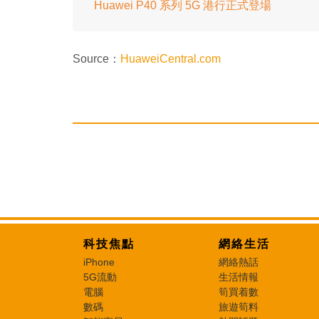
Huawei P40 系列 5G 港行正式登場
Source：
HuaweiCentral.com
科技焦點
網絡生活
iPhone
網絡熱話
5G流動
生活情報
電腦
筍買着數
數碼
旅遊筍料