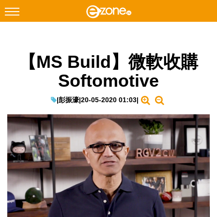
搜尋
【MS Build】微軟收購
Facebook
Instagram
Softomotive
科技焦點
網絡生活
|
彭振濠
|
20-05-2020 01:03
|
遊戲動漫
教學評測
EduTech
IT Times
生成式AI與雲端應用
Enterprise Digital Transformation