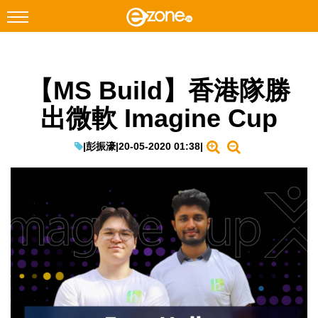
搜尋
【MS Build】香港隊勝
Facebook
Instagram
出微軟 Imagine Cup
科技焦點
網絡生活
|
彭振濠
|
20-05-2020 01:38
|
遊戲動漫
教學評測
EduTech
IT Times
生成式AI與雲端應用
Enterprise Digital Transformation