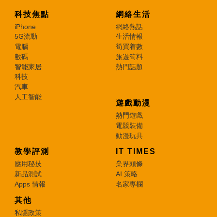
科技焦點
網絡生活
iPhone
網絡熱話
5G流動
生活情報
電腦
筍買着數
數碼
旅遊筍料
智能家居
熱門話題
科技
汽車
人工智能
遊戲動漫
熱門遊戲
電競裝備
動漫玩具
教學評測
IT TIMES
應用秘技
業界頭條
新品測試
AI 策略
Apps 情報
名家專欄
其他
私隱政策