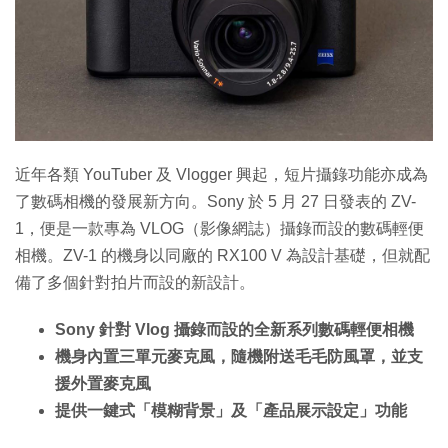
特集
近年各類 YouTuber 及 Vlogger 興起，短片攝錄功能亦成為
了數碼相機的發展新方向。Sony 於 5 月 27 日發表的 ZV-
1，便是一款專為 VLOG（影像網誌）攝錄而設的數碼輕便
相機。ZV-1 的機身以同廠的 RX100 V 為設計基礎，但就配
備了多個針對拍片而設的新設計。
Sony 針對 Vlog 攝錄而設的全新系列數碼輕便相機
機身內置三單元麥克風，隨機附送毛毛防風罩，並支
援外置麥克風
提供一鍵式「模糊背景」及「產品展示設定」功能