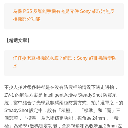
為保 PS5 及智能手機有充足零件 Sony 或取消無反
相機部分功能
【精選文章】
仔仔拎老豆相機影水底？網民：Sony a7iii 幾時變防
水
不少人拍片很多時都是在沒有防震桿的情況下邊走邊拍，
ZV-1 的解決方案是 Intelligent Active SteadyShot 防震系
統，當中結合了光學及數碼兩種防震方式。拍片選單之下的
SteadyShot 設定中，設有「積極」、「標準」和「關」三
個選項，「標準」為光學穩定功能，視角為 24mm，「積
極」為光學+數碼穩定功能，會將視角稍為收窄至 26mm 左