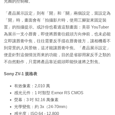
光圈的控制權。
「產品展示設定」則有「開」和「關」兩個設定，當設定為
「開」時，畫面會有「拍攝影片時，使用三腳架來固定裝
置」的拍攝提示。或許你也看過這類畫面：美容 YouTuber
為展示一支小唇膏，即使將唇膏往鏡頭方向伸前，也未必能
立即讓唇膏中焦，往往需要反手擋在唇膏後方，讓相機看不
到背景的人與景物，這才能讓唇膏中焦。「產品展示設定」
便是針對這個情況而來的功能，目的是省卻用家反手之類的
不自然動作，只需將產品靠近鏡頭即能快速將之對焦。
Sony ZV-1 規格表
有效像素：2,010 萬
感光元件：1 吋類型 Exmor RS CMOS
熒幕：3 吋 92.16 萬像素
光學變焦：約 3x（24-70mm）
感光度：ISO 64 - 12,800