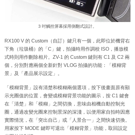
3 吋觸控屏幕採用側翻式設計。
RX100 V 的 Custom（自訂）鍵只有一個，此即位於機背右
下角（垃圾桶）的「C」鍵，拍攝時用作調校 ISO，播放模
式時則用作刪除相片。ZV-1 的 Custom 鍵則有 C1 及 C2 兩
個，分別對應兩個全新針對 VLOG 拍攝的功能：「模糊背
景」及「產品展示設定」。
「模糊背景」設有清楚和模糊兩個選項，按下後畫面原有顯
示光圈值的位置，會變成模糊背景功能的圖示，按 C1 鍵會
在「清楚」和「模糊」之間切換，意味由相機自動控制光
圈，通過改變光圈來控制景深的深淺，以便用家自拍時因應
實際情況，在「突出自己」或「人景合一」之間快速切換。
用家按下 MODE 鍵即可退出「模糊背景」功能，取回設定