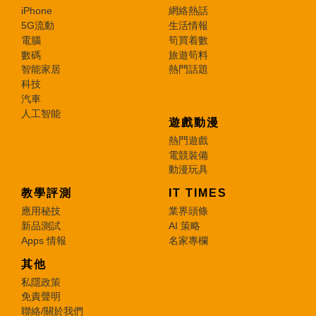
iPhone
網絡熱話
5G流動
生活情報
電腦
筍買着數
數碼
旅遊筍料
智能家居
熱門話題
科技
汽車
人工智能
遊戲動漫
熱門遊戲
電競裝備
動漫玩具
教學評測
IT TIMES
應用秘技
業界頭條
新品測試
AI 策略
Apps 情報
名家專欄
其他
私隱政策
免責聲明
聯絡/關於我們