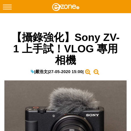
搜尋
【攝錄強化】Sony ZV-
Facebook
Instagram
1 上手試！VLOG 專用
科技焦點
相機
網絡生活
遊戲動漫
|
嚴浩文
|
27-05-2020 15:00
|
教學評測
EduTech
IT Times
生成式AI與雲端應用
Enterprise Digital Transformation