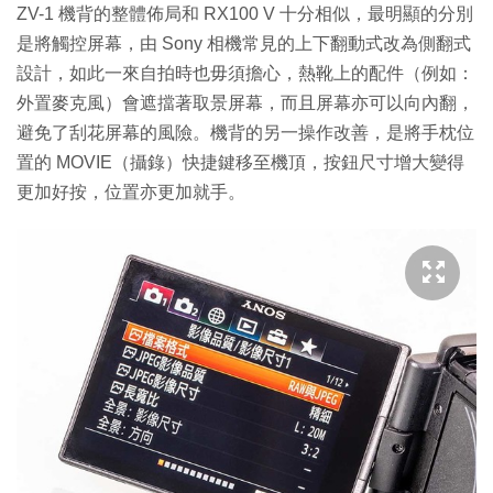
ZV-1 機背的整體佈局和 RX100 V 十分相似，最明顯的分別
是將觸控屏幕，由 Sony 相機常見的上下翻動式改為側翻式
設計，如此一來自拍時也毋須擔心，熱靴上的配件（例如：
外置麥克風）會遮擋著取景屏幕，而且屏幕亦可以向內翻，
避免了刮花屏幕的風險。機背的另一操作改善，是將手枕位
置的 MOVIE（攝錄）快捷鍵移至機頂，按鈕尺寸增大變得
更加好按，位置亦更加就手。