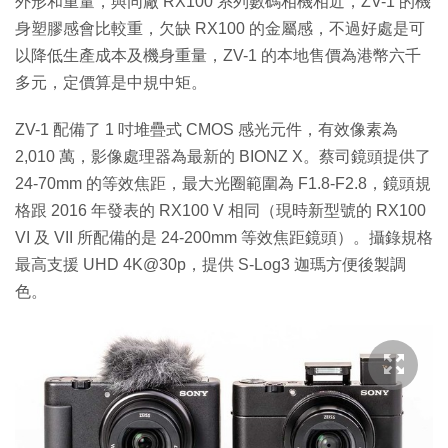
外形和重量，與同廠 RX100 系列數碼相機相近，ZV-1 的機
身塑膠感會比較重，欠缺 RX100 的金屬感，不過好處是可
以降低生產成本及機身重量，ZV-1 的本地售價為港幣六千
多元，定價算是中規中矩。
ZV-1 配備了 1 吋堆疊式 CMOS 感光元件，有效像素為
2,010 萬，影像處理器為最新的 BIONZ X。蔡司鏡頭提供了
24-70mm 的等效焦距，最大光圈範圍為 F1.8-F2.8，鏡頭規
格跟 2016 年發表的 RX100 V 相同（現時新型號的 RX100
VI 及 VII 所配備的是 24-200mm 等效焦距鏡頭）。攝錄規格
最高支援 UHD 4K@30p，提供 S-Log3 迦瑪方便後製調
色。