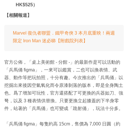
HK$525）
【相關報道】
Marvel 復仇者聯盟．鐵甲奇俠 3 本月底重映！兩週
限定 Iron Man 迷必睇【附戲院列表】
官方公佈，「桌上美術館 - 分館 -」的最新作是可以活動的
「兵馬俑 figma」，一來可以鑑賞，二也可以換表情、武
器、動作等把玩拍照，十分有趣。今次推出的「兵馬俑」以
挖掘出來後因空氣氧化而令原漆剝落的版本，即是全身陶土
色。爲了增加可玩性，官方還搭配了可更換的兵器如刀、強
弩，以及 3 種表情供替換。只要更換立起膝蓋的下半身零
件，站著的「兵馬俑」也可變成「跪射俑」，玩法十分多。
「兵馬俑 figma」每隻約高 15cm，售價為 7,000 日圓（約