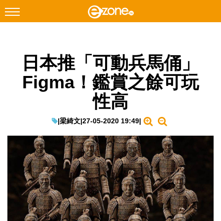
搜尋
日本推「可動兵馬俑」
Facebook
Instagram
Figma！鑑賞之餘可玩
科技焦點
性高
網絡生活
遊戲動漫
|
梁綺文
|
27-05-2020 19:49
|
教學評測
EduTech
IT Times
生成式AI與雲端應用
Enterprise Digital Transformation