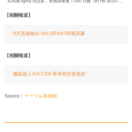
兵馬俑 figma 玩法多，售價為每隻 7,000 日圓（約 HK $525）。
【相關報道】
6月英雄集結 VALORANT特戰英豪
【相關報道】
幪面超人IXA CSM 香港有街貨免炒
Source：
テーブル美術館