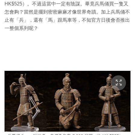
HK$525）。不過這當中一定有陰謀。畢竟兵馬俑買一隻又
怎會夠？當然是擺到密密麻麻才像世界奇蹟。加上兵馬俑不
止有「兵」，還有「馬」跟馬車等，不知官方日後會否推出
一整個系列呢？