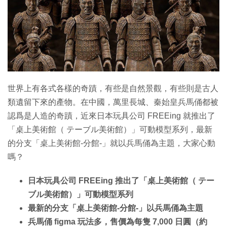
特集
世界上有各式各樣的奇蹟，有些是自然景觀，有些則是古人
類遺留下來的產物。在中國，萬里長城、秦始皇兵馬俑都被
認爲是人造的奇蹟，近來日本玩具公司 FREEing 就推出了
「桌上美術館（ テーブル美術館）」可動模型系列，最新
的分支「桌上美術館-分館-」就以兵馬俑為主題，大家心動
嗎？
日本玩具公司 FREEing 推出了「桌上美術館（ テー
ブル美術館）」可動模型系列
最新的分支「桌上美術館-分館-」以兵馬俑為主題
兵馬俑 figma 玩法多，售價為每隻 7,000 日圓（約